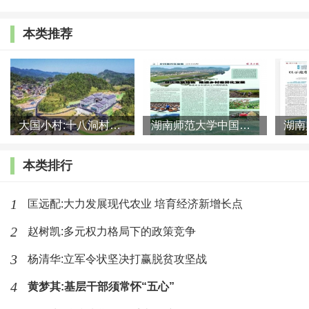
“文革”期间，邓小平曾被疏散到江西，亲眼目睹了
本类推荐
老百姓生活贫困的状况。1972年11月中旬，他到三湾村
看到“老表”们初冬时节大都仅仅穿着一条单裤且都是自
织的土布，住房比较差，生活还是很苦，人均收入每年
就是三十几块到四十几块钱。对此，邓小平讲了一句
大国小村:十八洞村的现代变迁是一道美丽的风景线
湖南师范大学中国乡村振兴研究院课题组:突出地域特色 推进乡村
话，“今后的日子会好起来的。”这是他下定决心要改变
本类排行
老百姓贫困状态时说的一句话。1975年，邓小平主持党
中央日常工作，把国民经济搞上去成为他心中的大局。
1
匡远配:大力发展现代农业 培育经济新增长点
党的十一届三中全会之前，邓小平在东北考察时
2
赵树凯:多元权力格局下的政策竞争
说：“我们太穷了，太落后了，老实说对不起人民。我们
3
杨清华:立军令状坚决打赢脱贫攻坚战
现在必须发展生产力，改善人民生活条件。”党的十一届
4
黄梦其:基层干部须常怀“五心”
三中全会之后，邓小平主导的政策就是一门心思搞经济