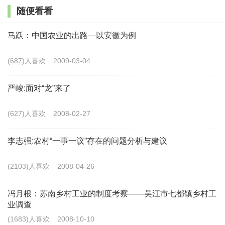
随便看看
回望走过的路，探究一下邓小平为什么提出“小康社
会”，无疑有重大意义。
马跃：中国农业的出路—以安徽为例
要让人民摆脱贫困过上好日子，这是邓小平提出“小
(687)人喜欢
2009-03-04
康社会”的人民立场
严峻:面对“龙”来了
“我们现在就是做一件事情，使占人类四分之一的人
(627)人喜欢
2008-02-27
口摆脱饥饿和贫困，达到小康状态。”这是1982年11月
16日邓小平和王震会见日本社会党朋友时讲的一段话。
李志强:农村“一事一议”存在的问题分析与建议
这段话集中体现了邓小平提出“小康社会”的人民立场、
(2103)人喜欢
2008-04-26
人民情怀。邓小平曾说：“我是中国人民的儿子。我深情
地爱着我的祖国和人民。”爱人民，就不会置人民生活于
冯月根：苏南乡村工业的制度考察——吴江市七都镇乡村工
饥饿、贫困之中而不顾，就一定要竭尽全力改变这种状
业调查
(1683)人喜欢
2008-10-10
态。