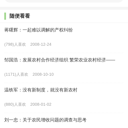
的经营性收入总量偏低，较大的挑战是农民的工资性收
入增速下滑，明显的瓶颈是农民的财产性收入难以扩
随便看看
大，现实的难题是如何更好稳定农民的转移性收入。我
蒋曙辉：一起难以调解的产权纠纷
们要有力有效促进农民持续增收，就要围绕当前存在的
痛点难点切实发力。
(798)人喜欢
2008-12-24
以提升经营性收入为关键，把产与销连接起来。数
邹国浩：发展农村合作经济组织 繁荣农业农村经济——
据显示，2019年我国农村居民人均可支配收入为16021
(1171)人喜欢
2008-10-10
元，其中农村居民经营性收入人均为5762元，占人均收
入的36%。稳定与提升经营性收入，不仅是稳定农民增
温铁军：没有新制度，就没有新农村
收的重要一环，也是农业地区特别是脱贫摘帽地区决胜
(880)人喜欢
2008-01-02
全面小康的重要一环。因此，需立足各地资源禀赋，按
照农业供给侧结构性改革的要求，形成地域特色鲜明、
刘一忠：关于农民增收问题的调查与思考
区域分工合理、精细高效发展的生产布局。一是在生产