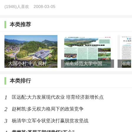
(1946)人喜欢
2008-03-05
环节提高农产品的品种和质量，建立各区域农产品品种
与质量的“正面清单”与“负面清单”，加大对集聚要素、集
本类推荐
群发展、彰显特色、形成优势的农业园区、特色产业的
支持力度；二是在加工环节提升农产品的市场价值，鼓
励各地根据本地农产品加工需求，引进特色和大宗农产
品加工企业，鼓励相关服务主体对农民进行农产品初加
大国小村:十八洞村的现代变迁是一道美丽的风景线
湖南师范大学中国乡村振兴研究院课题组:突出地域特色 推进乡村
工提供技术指导，鼓励农产品加工企业建立与农民的紧
本类排行
密利益联结机制；三是在销售环节畅通农产品流通渠
道，加大对主要农产品的生产、投放、调配的产销对接
1
匡远配:大力发展现代农业 培育经济新增长点
服务力度，加强区域内农产品产销信息化的平台建设，
2
赵树凯:多元权力格局下的政策竞争
对依托“互联网+”推进城乡生产与消费对接的经营主体给
3
杨清华:立军令状坚决打赢脱贫攻坚战
予支持和鼓励，同时引导农业企业大力开展农产品产销