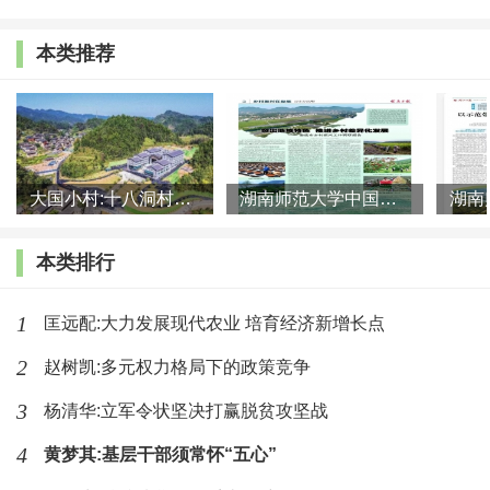
乡村振兴的核心，是要为农村居民提供非农就业机
本类推荐
会，这样的就业机会质量远远高于他们在农业里的就
业；只有把乡村经济、特别是以县城为中心的县域经济
发展好，乡村振兴才有希望。
大国小村:十八洞村的现代变迁是一道美丽的风景线
湖南师范大学中国乡村振兴研究院课题组:突出地域特色 推进乡村
（作者系北京大学国家发展研究院院长；来源：
《中国乡村发现》2022年第2期）
本类排行
1
匡远配:大力发展现代农业 培育经济新增长点
最新文章
2
赵树凯:多元权力格局下的政策竞争
张红宇:努力把农业建成现代化大产业
3
杨清华:立军令状坚决打赢脱贫攻坚战
4
(649)人喜欢
黄梦其:基层干部须常怀“五心”
2026-07-08