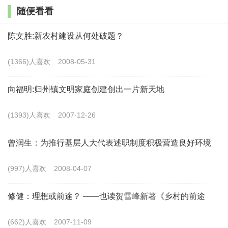
能发生。
随便看看
总体而言，我国的工业化高峰已经过去，但并不意
陈文胜:新农村建设从何处破题？
味着乡村地区、县域一级没有工业化的可能性。我们老
(1366)人喜欢
2008-05-31
说南北差距越拉越大，但一些数据发现，至少在过去十
几年间，主要的南北差距就体现在北方的去工业化速度
向福明:归州镇文明家庭创建创出一片新天地
远远高于南方地区。为什么会出现这种情况？最重要的
(1393)人喜欢
2007-12-26
因素就是，南方的县域经济发达，南方很多县在工业
化，例如以前在沿海地区才能看到的产业，如今也转移
曾润生：为推行基层人大代表述职制度积极营造良好环境
到了中西部地区的南方县城里，这是非常重要的。例如
(997)人喜欢
2008-04-07
我老家江西的某县，在过去十几年间，县城发展飞速，
主要因为沿海转进去的两个产业：一个是箱包，一个是
修健：理想或前途？ ——也读贺雪峰新著《乡村的前途
灯具，这些工业是劳动力密集型产业，劳动密集型产业
在中西部的农村地区大有可为。
(662)人喜欢
2007-11-09