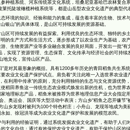
人参种植系统、河东传统茶文化系统，坦桑尼亚基哈巴农林复合
波莱托陡坡橄榄种植系统等，都是山岳型农业文化遗产的典型代
生态环境的知识、经验和能力的集成，蕴含着丰富的生物、技术
金山银山”的具体体现，是山区可持续发展的资源基础。
对山区可持续发展的有益探索。利用优良的生态环境、独特的乡
鲜明的生产方式和生活方式，逐步形成了以农业生产为基础，农
游、生物资源产业等多业融合发展的良好局面，开发出一批“有
品，实现了资源管理、生态保育、文化传承与经济社会的可持续
化山地文化，宣传山区产品。
”是对其最形象的概括。具有1200多年历史的青田稻鱼共生系
要农业文化遗产保护试点。肩负着“关注此唯一入选世界农业遗
护，在利用中传承”的原则，充分利用独特的生态与文化资源优势
仅使稻田养鱼这一传统生态农业模式焕发出新的生机，也为世界
国家地理标志产品，稻鱼米被推荐为世界地理信息产业大会指定
博会、奥运会、国庆等大型活动中表演；方山乡“稻鱼之恋开镰节”
一，方山乡龙现村被列为100个特色村庄；小舟山、龙现等地成为美
刘永如、徐冠洪等成为农业文化遗产保护和发展的模范农民。
护与利用的经验证明，通过系统发掘农业文化遗产，有助于人们
民的文化自信；通过有效保护农业文化遗产，有助于保护山区的