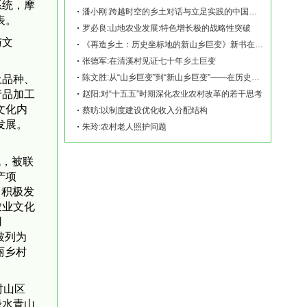
系统，摩
潘小刚:跨越时空的乡土对话与立足实践的中国故事——《再造乡土:历史坐标地的新山乡巨变
表。
罗必良:山地农业发展:特色增长极的战略性突破
与文
《再造乡土：历史坐标地的新山乡巨变》新书在赫山清溪村首发
张德军:在清溪村见证七十年乡土巨变
陈文胜:从“山乡巨变”到“新山乡巨变”——在历史坐标地观察中国乡村现代化
土品种、
产品加工
赵阳:对“十五五”时期深化农业农村改革的若干思考
文化内
蔡昉:以制度建设优化收入分配结构
发展。
朱玲:农村老人照护问题
统，被联
产项
，积极发
农业文化
用
被列为
丽乡村
对山区
绿水青山