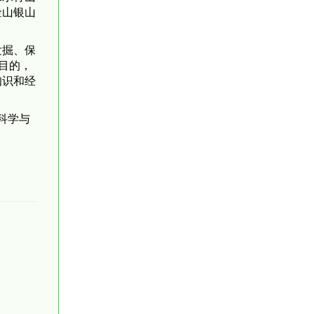
金山银山
发掘、保
目的，
知识和经
科学与