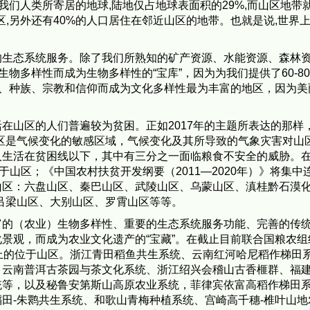
我们人类所寄居的地球,陆地仅占地球表面积的29%,而山区地带
山区,另外还有40%的人口居住在邻近山区的地带。也就是说,世界
的生态系统服务。除了我们所熟知的矿产资源、水能资源、森林
生物多样性而成为生物多样性的“宝库”，因为为我们提供了60-8
言、种族、宗教和信仰而成为文化多样性最为丰富的地区，因为美
在山区的人们普遍较为贫困。正如2017年的主题所表达的那样，
区是气候变化的敏感区域，气候变化及其所导致的气象灾害对山
人生活在贫困线以下，其中有三分之一面临粮食不安全的威胁。
于山区；《中国农村扶贫开发纲要（2011—2020年）》将集中
山区：六盘山区、秦巴山区、武陵山区、乌蒙山区、滇桂黔石漠
吕梁山区、大别山区、罗霄山区等等。
富的（农业）生物多样性、重要的生态系统服务功能、完善的传
景观，而成为农业文化遗产的“宝藏”。在截止目前联合国粮农组
上的位于山区。浙江青田稻鱼共生系统、云南红河哈尼稻作梯田
、云南普洱古茶园与茶文化系统、浙江绍兴会稽山古香榧群、福
统等，以及秘鲁安第斯山高原农业系统，菲律宾依富高稻作梯田
田-朱鹮共生系统、和歌山青梅种植系统、宫崎高千穗-椎叶山地