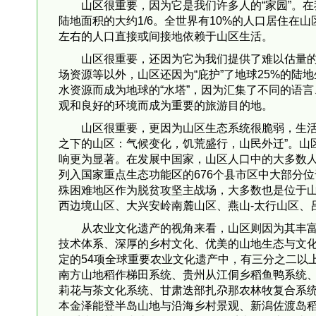
山区很重要，因为它是我们许多人的“家园”。在
陆地面积的大约1/6。全世界有10%的人口居住在
左右的人口直接或间接地依赖于山区生活。
山区很重要，还因为它为我们提供了难以估量
场资源等以外，山区还因为“庇护”了地球25%的陆地
水资源而成为地球的“水塔”，因为汇集了不同的语
观和良好的环境而成为重要的旅游目的地。
山区很重要，更因为山区生态系统很脆弱，生活
之下的山区：气候变化，饥荒盛行，山民外迁”。山
响更为显著。在发展中国家，山区人口中的大多数
列入国家重点生态功能区的676个县市区中大部分位
殊困难地区作为脱贫攻坚主战场，大多数也是位于
西边境山区、大兴安岭南麓山区、燕山-太行山区、
从农业文化遗产的视角来看，山区则因为其丰
技术体系、深厚的乡村文化、优美的山地生态与文化
定的54项全球重要农业文化遗产中，有三分之二以
南方山地稻作梯田系统、贵州从江侗乡稻鱼鸭系统
莉花与茶文化系统、甘肃迭部扎尕那农林牧复合系
本金泽能登半岛山地与沿海乡村景观、新潟佐渡岛稻