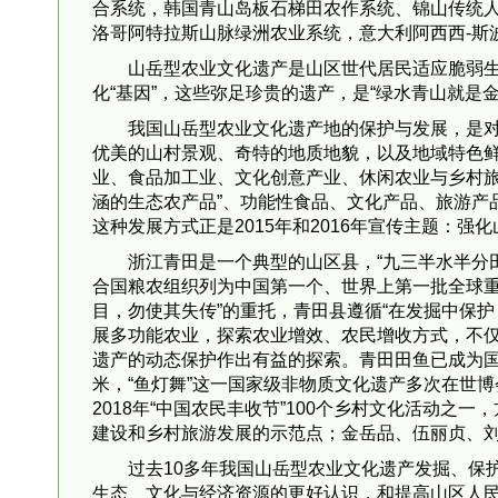
合系统，韩国青山岛板石梯田农作系统、锦山传统
洛哥阿特拉斯山脉绿洲农业系统，意大利阿西西-斯
山岳型农业文化遗产是山区世代居民适应脆弱
化“基因”，这些弥足珍贵的遗产，是“绿水青山就是
我国山岳型农业文化遗产地的保护与发展，是
优美的山村景观、奇特的地质地貌，以及地域特色
业、食品加工业、文化创意产业、休闲农业与乡村旅
涵的生态农产品”、功能性食品、文化产品、旅游产
这种发展方式正是2015年和2016年宣传主题：强
浙江青田是一个典型的山区县，“九三半水半分田
合国粮农组织列为中国第一个、世界上第一批全球重
目，勿使其失传”的重托，青田县遵循“在发掘中保
展多功能农业，探索农业增效、农民增收方式，不
遗产的动态保护作出有益的探索。青田田鱼已成为
米，“鱼灯舞”这一国家级非物质文化遗产多次在世
2018年“中国农民丰收节”100个乡村文化活动之
建设和乡村旅游发展的示范点；金岳品、伍丽贞、
过去10多年我国山岳型农业文化遗产发掘、保
生态、文化与经济资源的更好认识，和提高山区人