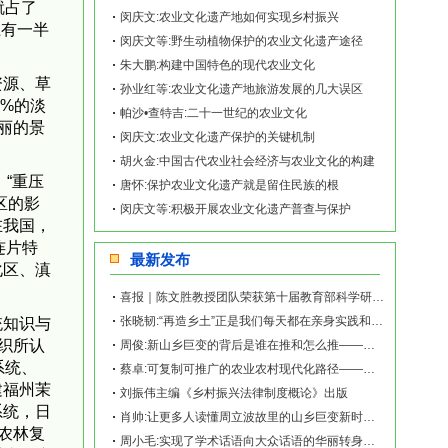
就占了
闵庆文:农业文化遗产地如何实现乡村振兴
上有一半
闵庆文等:野生动植物保护的农业文化遗产途径
朱大鹏:构建中国特色的现代农业文化
资源、草
孙业红等:农业文化遗产地旅游发展的几大误区
0%的淡
帕沙•查特吉:二十一世纪的农业文化
丽的景
闵庆文:农业文化遗产保护的关键机制
胡火金:中国古代农业社会经济与农业文化的构建
“重压
唐怀:保护农业文化遗产就是留住民族的根
区的影
闵庆文等:积极开展农业文化遗产普查与保护
在我国，
连片特
最新发布
化区、滇
喜报｜陈文胜教授团队荣获第十届教育部科学研究优秀成果奖（人文社会科学）
张晓韧:“再造乡土”正是我们每天都在亲身实践和探索的事业——《再造乡土:历史坐标地的
统知识与
织所认
周俊:新山乡巨变的背后是谁在推和怎么推——《再造乡土:历史坐标地的新山乡巨变》新书发
系统、
蔡卓:可复制可推广的农业农村现代化路径——《再造乡土:历史坐标地的新山乡巨变》新书发
建福州茉
刘振伟主编《乡村振兴法律制度概论》出版
系统，日
肖帅:让更多人读懂周立波故里的山乡巨变新时代故事——《再造乡土:历史坐标地的新山乡巨
农林复
周小毛:实现了学术话语向大众话语的华丽转身——《再造乡土:历史坐标地的新山乡巨变》新