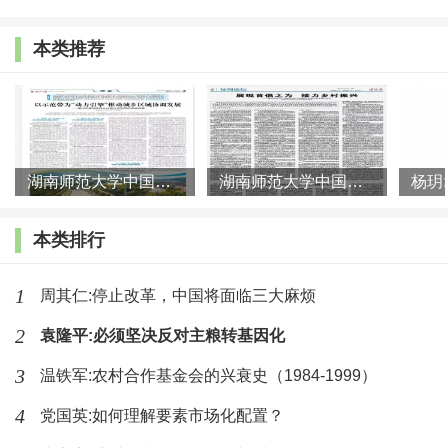
70%的人口都已经居住在城市中，成为世界上第一个实
现城镇化的国家。1800年，法国的城市人口为10%，到
本类推荐
1880年增加到35%。直到1931年，法国才实现城镇化。
从1871年到1910年，德国用不到40年的时间就实现了城
镇化。③
湖南师范大学中国乡村振兴研究院课题组:以示范带为“动力引擎”
湖南师范大学中国乡村振兴研究院课题组:展现首倡之为 接力乡村
发达国家人口布局的三种模式及其问题
本类排行
一般认为，美国的人口布局的郊区化、日本农村人
口过疏化以及欧洲以小城市发展联结城市与乡村，是城
1
周其仁:停止改革，中国将面临三大麻烦
市化大趋势下显示出差异的三种不同模式。相关学者对
2
袁隆平:必须坚决反对主粮转基因化
这三种模式有不同评论，其中不乏对立意见。
3
温铁军:农村合作基金会的兴衰史（1984-1999）
有论者认为，美国的郊区化在缩小城市与郊区、乡
4
党国英:如何理解要素市场化配置？
村之间的差距同时，也引发了一系列问题，如土地资源