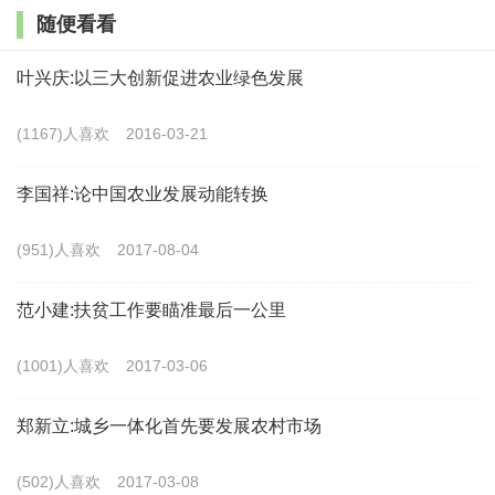
①
随便看看
日本的城镇化进程只用了几十年时间就达到了西方
叶兴庆:以三大创新促进农业绿色发展
发达国家的城市化水平。19世纪90年代以后，日本城镇
(1167)人喜欢
2016-03-21
化进入了稳定发展的时期，城镇化水平从1920年的18%
增加到1946年的53%。二战后随着经济的空前高速增
李国祥:论中国农业发展动能转换
长，城镇化水平从1945年的27.8%上升到1970年的
(951)人喜欢
2017-08-04
72%。1991年，被称为过疏化地区的人口数量占全国总
人口的比率为6.5%。②
范小建:扶贫工作要瞄准最后一公里
英国的城镇化进程发端于18世纪中叶，与其工业化
(1001)人喜欢
2017-03-06
进程同步发展。18世纪早期，英国的城市人口约占总人
郑新立:城乡一体化首先要发展农村市场
口的20～25%，到1801年就已经增加到33%。1851年，
英国城镇人口达到总人口的54%。19世纪晚期，英国
(502)人喜欢
2017-03-08