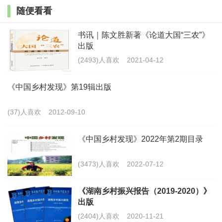
随便看看
董进智 艺术化，乡村的未来
书讯｜陈文胜新著《论道大国“三农”》
出版
(2493)人喜欢
2021-04-12
■热点问题:合村并居
《中国乡村发现》第19辑出版
贺雪峰 山东合村并居何必拆农民房子
(37)人喜欢
2012-09-10
张玉林 要警惕借乡村振兴之名,行乡村破坏之实
《中国乡村发现》2022年第2期目录
熊万胜 努力避免山东合村并居陷入困局
(3473)人喜欢
2022-07-12
陈文胜 合村并居不能突破中华文明的最后防线
《湖南乡村振兴报告（2019-2020）》
出版
(2404)人喜欢
2020-11-21
■县乡连线