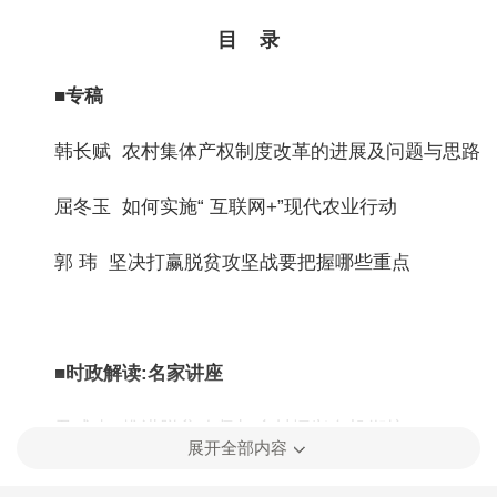
目 录
■专稿
韩长赋 农村集体产权制度改革的进展及问题与思路
屈冬玉 如何实施“ 互联网+”现代农业行动
郭 玮 坚决打赢脱贫攻坚战要把握哪些重点
■时政解读:名家讲座
尹成杰 推进脱贫攻坚与乡村振兴有机衔接
展开全部内容
郑文凯 决胜脱贫攻坚 接续推进乡村振兴