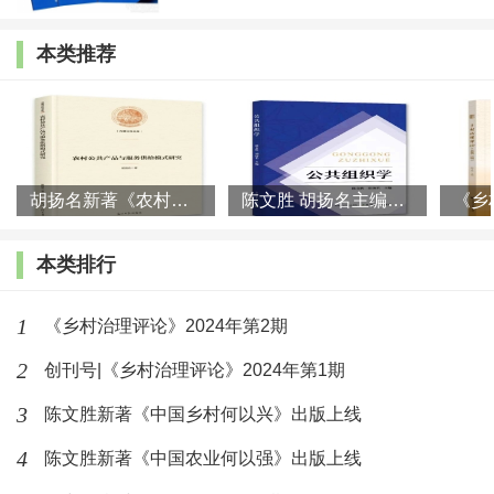
候 文 以“加减乘除”集中力量脱贫攻坚
本类推荐
沈裕谋 以“四个融合”推动县域城乡融合发展
瞿国然 农村集体土地非集体所有
胡扬名新著《农村公共产品与服务供给模式研究》出版
陈文胜 胡扬名主编《公共组织学》正式发布
谭 佳 贫困地区产业兴旺的实践困境与突破选择
本类排行
——基于鄂西南N村产业个案的分析
1
《乡村治理评论》2024年第2期
2
创刊号|《乡村治理评论》2024年第1期
■三农论剑
3
陈文胜新著《中国乡村何以兴》出版上线
张红宇 大国小农:迈向现代化的历史抉择
4
陈文胜新著《中国农业何以强》出版上线
杜志雄 如何理解十九届五中全会提出的“新型工农