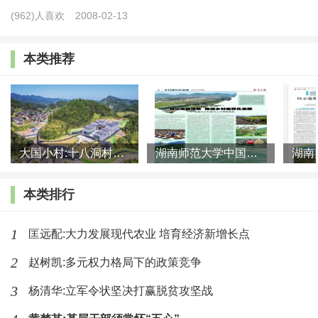
(962)人喜欢
2008-02-13
述我国农业农村现代化进程中几个重大关系的基本内涵与演
进逻辑，以及与农业农村现代化的动态关联性，并从重大关
本类推荐
系动态演进的视角出发，分析新发展阶段加快推进农业农村
现代化所面临的现实困境与挑战，并围绕未来阶段我国高质
量推进农业农村现代化的原则、路径等进行讨论与展望。
从战略全局角度把握农业农村现代化过程中的
一、
大国小村:十八洞村的现代变迁是一道美丽的风景线
湖南师范大学中国乡村振兴研究院课题组:突出地域特色 推进乡村
三大关系
本类排行
农业农村现代化的动态演进过程，伴随着工农城乡关
1
匡远配:大力发展现代农业 培育经济新增长点
系、人与自然关系和农村生产关系等重大关系的循序演变。
现代化转型过程中，“三农”问题愈加复杂，要处理好这一系
2
赵树凯:多元权力格局下的政策竞争
列问题，不能将眼光局限于农业农村本身。我们应当从历史
3
杨清华:立军令状坚决打赢脱贫攻坚战
的、全局的角度，深刻认识农业农村现代化在社会主义现代