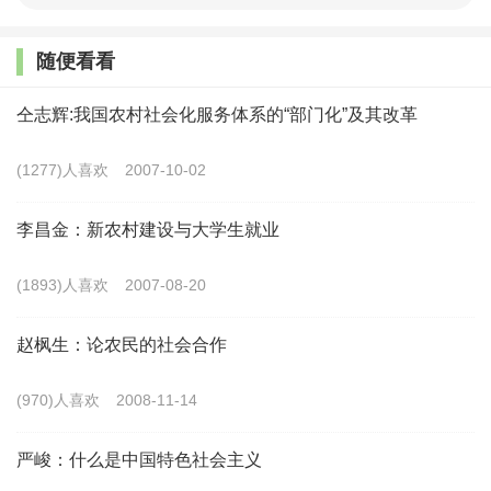
号文件提出“以加快农业农村现代化更好推进中国式现代化
建设”。党的二十届三中全会围绕保障粮食安全、深化土地
随便看看
制度改革、巩固和完善农村基本经营制度等“三农”工作重点
仝志辉:我国农村社会化服务体系的“部门化”及其改革
任务作出深入部署和明确要求。党中央在新形势下围绕“三
农”工作的一系列重大决策部署，为今后一段时期我国农业
(1277)人喜欢
2007-10-02
农村现代化发展明确了方向。
李昌金：新农村建设与大学生就业
在推进农业农村现代化的宏伟征程中，我们可以看到，
(1893)人喜欢
2007-08-20
工农城乡关系、人与自然关系和农村生产关系的持续深刻变
化。这些关系的变化不仅体现了现代化发展的基本演变趋
赵枫生：论农民的社会合作
势，同时也在一定程度上决定着农业农村现代化的成败进
(970)人喜欢
2008-11-14
展。关于如何处理好这几大关系以及在此过程中衍生出的一
系列问题、挑战，并有力有效推进农业农村现代化，成为当
严峻：什么是中国特色社会主义
下亟待讨论和解决的重大课题。基于以上考虑，本文旨在阐