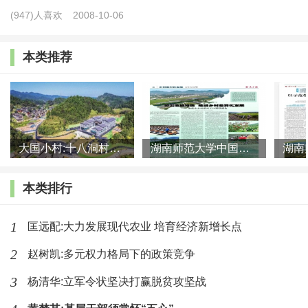
少有研究将乡村振兴战略和共同富裕目标相结合，思考在共
(947)人喜欢
2008-10-06
同富裕目标下该如何更好地推进乡村振兴。在新发展阶段，
全国上下都在为实现全体人民共同富裕的目标而奋斗，在此
本类推荐
背景下讨论乡村振兴战略如何能更好地推动共同富裕，对实
现第二个百年奋斗目标具有重要意义。基于此，本文将从共
同富裕的视角出发，首先讨论共同富裕的思想演进及内涵特
征，然后剖析共同富裕和乡村振兴的关系，进而探究在实现
大国小村:十八洞村的现代变迁是一道美丽的风景线
湖南师范大学中国乡村振兴研究院课题组:突出地域特色 推进乡村
共同富裕目标的约束下乡村振兴还需破解的难题，进而为加
本类排行
快实现农业农村现代化，扎实推进共同富裕提出针对性的政
策建议。
1
匡远配:大力发展现代农业 培育经济新增长点
共同富裕与乡村振兴
2
赵树凯:多元权力格局下的政策竞争
3
杨清华:立军令状坚决打赢脱贫攻坚战
共同富裕思想的演进