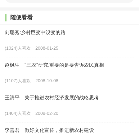
部署表明，扎实推动共同富裕已成为当前阶段的第一要务，
研究和思考如何扎实推动共同富裕具有重要的现实意义和理
随便看看
论意义。
刘聪秀:乡村巨变中没变的路
“民族要复兴，乡村要振兴”，实施乡村振兴战略是实现
共同富裕的必经之路。我国是农业大国，“三农”问题始终是
(1024)人喜欢
2008-01-25
关系国计民生的根本性问题，要实现全面建设社会主义现代
赵枫生："三农"研究,重要的是要告诉农民真相
化国家的目标，必然离不开农业农村的现代化。乡村振兴战
略作为新时代“三农”工作的总抓手，是提升中国式现代化水
(1107)人喜欢
2008-10-08
平的重要支撑，也是扎实推进共同富裕的必由路径。对于农
王清平：关于推进农村经济发展的战略思考
村地区来说，只有实施乡村振兴战略，在巩固脱贫攻坚成果
的基础上，以更有力的举措、汇聚更强大的力量推进农业农
(1404)人喜欢
2009-02-20
村现代化，才能向共同富裕迈出坚实步伐。现有研究较多关
李善君：做好文化宣传，推进新农村建设
注了乡村振兴的理论内涵、实施困境及优化对策等方面，但