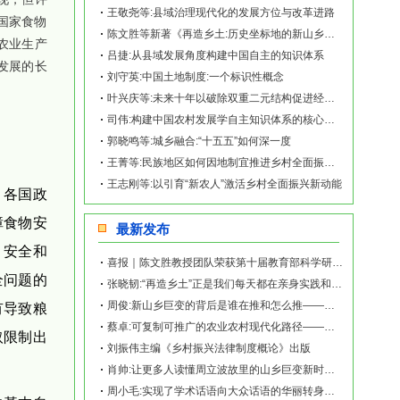
王敬尧等:县域治理现代化的发展方位与改革进路
国家食物
陈文胜等新著《再造乡土:历史坐标地的新山乡巨变》出版上线
农业生产
吕捷:从县域发展角度构建中国自主的知识体系
发展的长
刘守英:中国土地制度:一个标识性概念
叶兴庆等:未来十年以破除双重二元结构促进经济增长的潜力与建议
司伟:构建中国农村发展学自主知识体系的核心要素和重要路径
郭晓鸣等:城乡融合:“十五五”如何深一度
王菁等:民族地区如何因地制宜推进乡村全面振兴？
王志刚等:以引育“新农人”激活乡村全面振兴新动能
、各国政
障食物安
最新发布
够、安全和
喜报｜陈文胜教授团队荣获第十届教育部科学研究优秀成果奖（人文社会科学）
全问题的
张晓韧:“再造乡土”正是我们每天都在亲身实践和探索的事业——《再造乡土:历史坐标地的
周俊:新山乡巨变的背后是谁在推和怎么推——《再造乡土:历史坐标地的新山乡巨变》新书发
有导致粮
蔡卓:可复制可推广的农业农村现代化路径——《再造乡土:历史坐标地的新山乡巨变》新书发
取限制出
刘振伟主编《乡村振兴法律制度概论》出版
肖帅:让更多人读懂周立波故里的山乡巨变新时代故事——《再造乡土:历史坐标地的新山乡巨
周小毛:实现了学术话语向大众话语的华丽转身——《再造乡土:历史坐标地的新山乡巨变》新