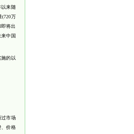
年以来随
720万
和即将出
未来中国
实施的以
通过市场
费、价格