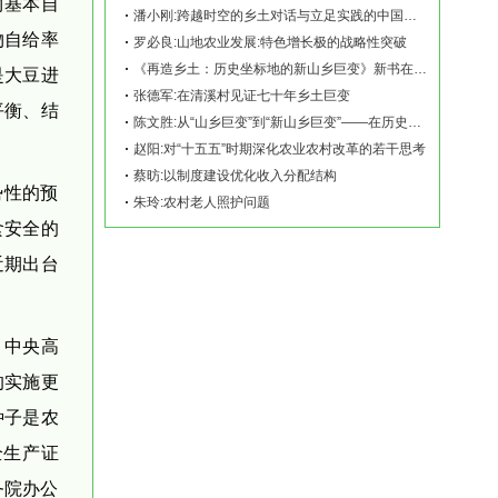
物基本自
潘小刚:跨越时空的乡土对话与立足实践的中国故事——《再造乡土:历史坐标地的新山乡巨变
物自给率
罗必良:山地农业发展:特色增长极的战略性突破
《再造乡土：历史坐标地的新山乡巨变》新书在赫山清溪村首发
是大豆进
张德军:在清溪村见证七十年乡土巨变
平衡、结
陈文胜:从“山乡巨变”到“新山乡巨变”——在历史坐标地观察中国乡村现代化
赵阳:对“十五五”时期深化农业农村改革的若干思考
蔡昉:以制度建设优化收入分配结构
势性的预
朱玲:农村老人照护问题
食安全的
近期出台
，中央高
的实施更
种子是农
全生产证
务院办公