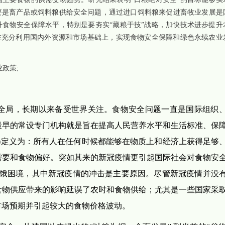
要是畜产品或饲料粮供给安全问题，通过进口饲料粮来促进畜牧业发展是
食物安全保障水平，特别是要夯实“藏粮于技”战略，加快技术进步提升
在充分利用国内外资源和市场基础上，实现食物安全保障和绿色永续农业
业政策;
社会经济发展全局，长期以来备受世界关注。食物安全问题一直是国际组织
最早的常设专门机构就是旨在提高人民营养水平和生活标准、保
ecurity)定义为：所有人在任何时候都能够在物质上和经济上获得足
需要和食物偏好。突如其来的新冠疫情更引起国际社会对食物安
人面临饥饿困境，其中新冠疫情的冲击是主要原因。尽管新冠疫情并没
食物供应带来的影响延误了农时和食物供给；尤其是一些国家采
市场预期并引起较大的食物价格波动。