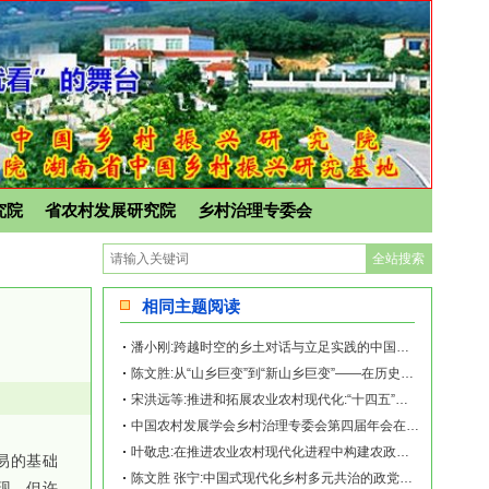
究院
省农村发展研究院
乡村治理专委会
相同主题阅读
潘小刚:跨越时空的乡土对话与立足实践的中国故事——《再造乡土:历史坐标地的新山乡
陈文胜:从“山乡巨变”到“新山乡巨变”——在历史坐标地观察中国乡村现代化
宋洪远等:推进和拓展农业农村现代化:“十四五”回顾与“十五五”展望
中国农村发展学会乡村治理专委会第四届年会在南宁举行
叶敬忠:在推进农业农村现代化进程中构建农政转型的中国道路
易的基础
陈文胜 张宁:中国式现代化乡村多元共治的政党统合生成机制
现，但许