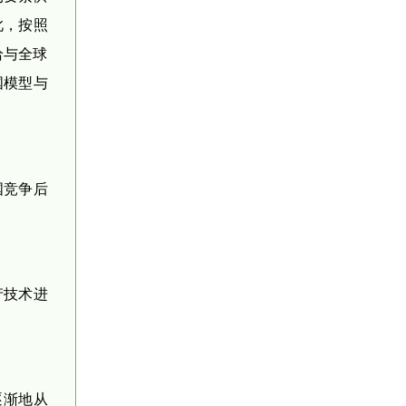
此，按照
给与全球
国模型与
国竞争后
产技术进
逐渐地从