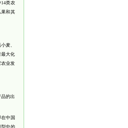
14类农
瓜果和其
括小麦、
者最大化
家农业发
产品的出
即在中国
模型中的