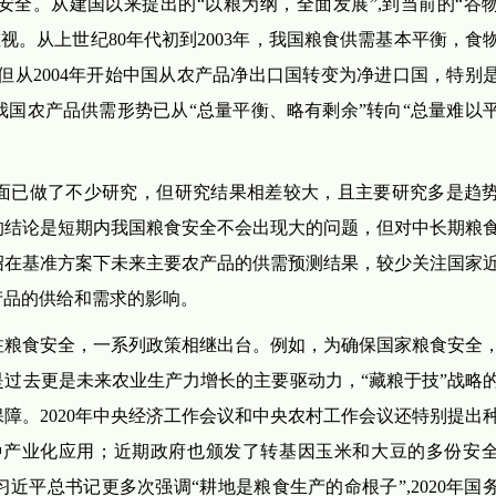
全。从建国以来提出的“以粮为纲，全面发展”,到当前的“谷
视。从上世纪80年代初到2003年，我国粮食供需基本平衡，食
但从2004年开始中国从农产品净出口国转变为净进口国，特别
国农产品供需形势已从“总量平衡、略有剩余”转向“总量难以
面已做了不少研究，但研究结果相差较大，且主要研究多是趋
的结论是短期内我国粮食安全不会出现大的问题，但对中长期粮
绍在基准方案下未来主要农产品的供需预测结果，较少关注国家
产品的供给和需求的影响。
注粮食安全，一系列政策相继出台。例如，为确保国家粮食安全
过去更是未来农业生产力增长的主要驱动力，“藏粮于技”战略
障。2020年中央经济工作会议和中央农村工作会议还特别提出
育种产业化应用；近期政府也颁发了转基因玉米和大豆的多份安
平总书记更多次强调“耕地是粮食生产的命根子”,2020年国