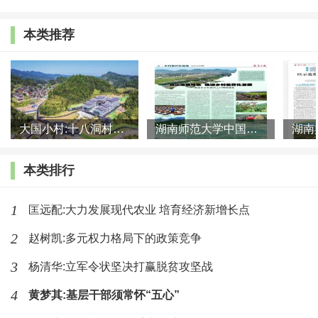
虽然已有大量研究关注农业产业扶贫, 但在农业产业
本类推荐
扶贫的效果上还没有形成一致的观点。一类研究认为, 农
业产业扶贫对农户脱贫产生了积极的影响。这类研究认
为, 农业产业扶贫能够改变农户生计策略选择, 显著增加
贫困户的收入[1]。在对农户消费和贫困发生率影响方面,
大国小村:十八洞村的现代变迁是一道美丽的风景线
湖南师范大学中国乡村振兴研究院课题组:突出地域特色 推进乡村
农业产业扶贫中多支持发展特色经济作物种植, 而经济作
本类排行
物能够对农户消费增加和贫困发生率降低有显著的影响
[2]。另一类研究认为, 农业产业扶贫并未发挥良好的减
1
匡远配:大力发展现代农业 培育经济新增长点
贫效果, 出现了瞄准偏离的问题。许汉泽等[3]研究发现,
2
赵树凯:多元权力格局下的政策竞争
农业产业扶贫在地方实践中, 出现了农业产业扶贫实施
3
杨清华:立军令状坚决打赢脱贫攻坚战
前“精英捕获”和“弱者吸纳”、实施中“政策性负担”和“规模
4
黄梦其:基层干部须常怀“五心”
经营不善”、实施后“后续维护不足”和“农户生计破坏”等