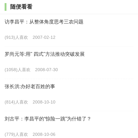
随便看看
余贫困人口数量依然庞大, 脱贫攻坚仍是社会经济发展中
的重要工作。近年来, 中国探索出一系列有自身特色的扶
访李昌平：从整体角度思考三农问题
贫政策和措施。农业产业扶贫作为一种造血式的扶贫方
(913)人喜欢
2007-02-12
式, 能够激发贫困地区农户内生动力、实现稳定脱贫和可
持续发展。在精准扶贫战略下, 研究农业产业扶贫的贫困
罗尚元等:用" 四式"方法推动突破发展
瞄准效果至关重要。本文将建立一个“精准识别—农户参
(1058)人喜欢
2008-07-30
与—影响效果”的多维贫困瞄准分析框架, 并提出多维贫
困瞄准数量缺口的概念和方法。通过多维贫困农户分组,
张长洪:办好老百姓的事
使用内生转换回归 (Endogenous Switching Regression,
(814)人喜欢
2008-10-10
ESR) 模型评估农业产业扶贫对不同组农户的影响效果
差异。
刘古平：李昌平的“惊险一跳”为什错了？
1 文献综述
(779)人喜欢
2008-10-06