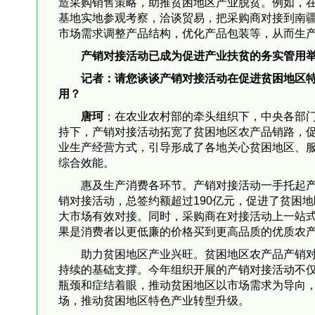
造采购销售策略，助推贫困地区产业脱贫。例如，
基地实地参观考察，洽谈贸易，把采购商对接到南
市场需求调整产品结构，优化产品包装等，从而生
产销对接活动已成为促进产业扶贫的务实管用
记者：请您谈谈产销对接活动在促进贫困地区
用？
唐珂
：在农业农村部的牵头组织下，中央各部
持下，产销对接活动拓宽了贫困地区农产品销路，
业生产经营方式，引导形成了各地关心贫困地区、
综合效能。
惠及生产消费各环节。产销对接活动一手托起
销对接活动，总签约额超过190亿元，促进了贫困
大市场有效对接。同时，采购商在对接活动上一站
果是消费者以更低廉的价格买到更高品质的优质农
助力贫困地区产业兴旺。贫困地区农产品产销对
持续的基础支撑。今年组织开展的产销对接活动不
瓶颈和症结着眼，推动贫困地区以市场需求为导向
场，推动贫困地区特色产业转型升级。