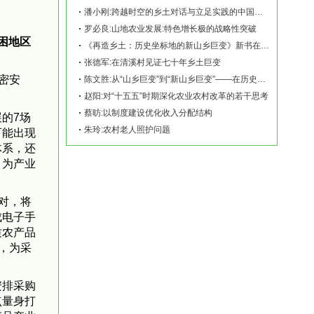
潘小刚:跨越时空的乡土对话与立足实践的中国故事——《再造乡土:历史坐标地的新山乡巨变
罗必良:山地农业发展:特色增长极的战略性突破
困地区
《再造乡土：历史坐标地的新山乡巨变》新书在赫山清溪村首发
张德军:在清溪村见证七十年乡土巨变
密安
陈文胜:从“山乡巨变”到“新山乡巨变”——在历史坐标地观察中国乡村现代化
赵阳:对“十五五”时期深化农业农村改革的若干思考
蔡昉:以制度建设优化收入分配结构
的7场
朱玲:农村老人照护问题
可能出现
体系，还
，为产业
对，将
成电子手
质农产品
，为采
安排采购
点量身打