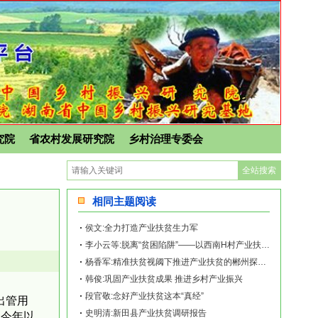
究院
省农村发展研究院
乡村治理专委会
相同主题阅读
侯文:全力打造产业扶贫生力军
李小云等:脱离“贫困陷阱”——以西南H村产业扶贫为例
杨香军:精准扶贫视阈下推进产业扶贫的郴州探索与路径选择
韩俊:巩固产业扶贫成果 推进乡村产业振兴
段官敬:念好产业扶贫这本“真经”
出管用
史明清:新田县产业扶贫调研报告
。今年以