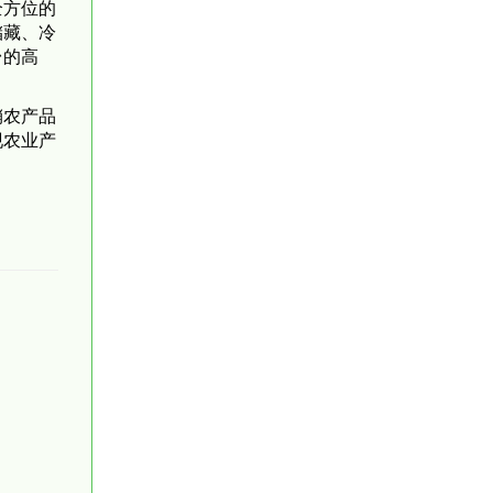
全方位的
储藏、冷
台的高
销农产品
现农业产