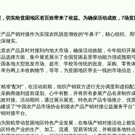
程，切实给贫困地区老百姓带来了收益。为确保活动成效，7场贫
产品产销对接作为实现农民脱贫增收的“牛鼻子”，精心组织、周
做深做实。
优质农产品及时对接到内地大市场，确保活动效能，今年组织开展
展品选择方面，集中展览展示了全国贫困县里带动能力强或预期
全国各地大型批发市场、超市、学校等传统的批发、采购、零售
，举办网上丰收购物节，等等，为贫困地区带去一线的市场信息
精准“配对”，在活动前期，组织产销双方进行充分调度和虚拟配
让采购商做到提前谋划、心中有数，并将所有参展产品名录制作
高效对接。活动期间，通过展示展览、特色农产品专场推介、优
建设了“中国农产品市场协会初级农产品产销对接公益服务平台”
产销对接平台。
动为契机带动贫困地区特色产业发展，在每场产销对接活动上都
地区特色产业的生产、加工、流通、贸易等情况，并根据各地特