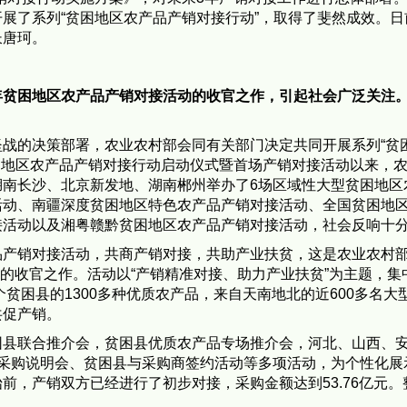
展了系列“贫困地区农产品产销对接行动”，取得了斐然成效。日
长唐珂。
年贫困地区农产品产销对接活动的收官之作，引起社会广泛关注
战的决策部署，农业农村部会同有关部门决定共同开展系列“贫
困地区农产品产销对接行动启动仪式暨首场产销对接活动以来，
湖南长沙、北京新发地、湖南郴州举办了6场区域性大型贫困地区
活动、南疆深度贫困地区特色农产品产销对接活动、全国贫困地
接活动以及湘粤赣黔贫困地区农产品产销对接活动，社会反响十
品产销对接活动，共商产销对接，共助产业扶贫，这是农业农村
动的收官之作。活动以“产销精准对接、助力产业扶贫”为主题，集
个贫困县的1300多种优质农产品，来自天南地北的近600多名大
共促产销。
困县联合推介会，贫困县优质农产品专场推介会，河北、山西、
商采购说明会、贫困县与采购商签约活动等多项活动，为个性化展
前，产销双方已经进行了初步对接，采购金额达到53.76亿元。