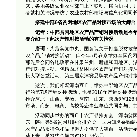
来，各地各级农业农村部门上下联动、横向协同，开
者就相关情况专访了农业农村部市场与信息化司司
搭建中部6省贫困地区农产品对接市场的大舞台
记者：中部贫困地区农产品产销对接活动是今
要介绍一下此次产销对接活动的有关情况。
唐珂
：为落实党中央、国务院关于打赢脱贫攻坚
农产品产销对接活动”。自今年6月在京举办全国贫
部先后会同各地政府在甘肃兰州、新疆和田地区、
产销对接活动。包括西北贫困地区农产品产销对接
接大型公益活动、第三届京津冀品牌农产品产销对
这次，我们相聚河南商丘，举办中部地区农产
行的第7场产销对接活动，也是2018年产销对接活
推介河北、山西、安徽、河南、山东、陕西6省126
市场、商超、电商、高校等企事业单位共同参与、
活动同步举办的商丘市农产品推介会，河南贫
东、陕西等5省贫困县联合推介会，国内知名采购
农产品品质特色和品牌魅力提供了大舞台。活动开始
动下来，总签约金额超过126.78亿元。