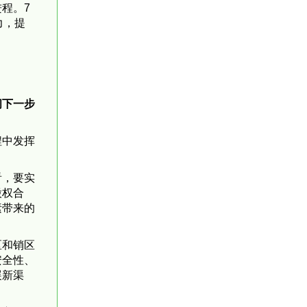
程。7
力，提
问下一步
程中发挥
看，要实
股权合
素带来的
区和销区
安全性、
展新渠