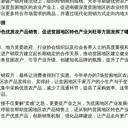
在新疆产销对接活动上，组织经销商到核桃、大枣等新疆优势农
疆深度贫困地区的农业产业上，促进南疆深度贫困地区的农业经
产出更多符合市场需求的商品，并通过现代化营销方式走向内地
举措
特色优质农产品销售、促进贫困地区特色产业兴旺等方面发挥了
门、地方党委政府、行业协会组织以及社会各界人士的高度重视
促进产销双方建立起长期稳定的合作关系，推动贫困地区建立健
服务贫困农户、引导产业升级、创建知名品牌的氛围，提升了产
产销双方，最终让消费者得到了实惠。今年举办的7场贫困地区农
地区农产品卖得出、卖得好，让贫困地区千家万户的小生产与千变
式集中采购优质农产品，减少了流通环节，提高了采购效率。这
产品。
接不仅要解“卖难”之急，更要促产业之兴，为贫困地区产业发展
仅停留在帮助贫困地区农产品销售上，还从制约贫困地区特色产
，生产优质产品，创新销售机制，强化品牌建设，让产品走向更