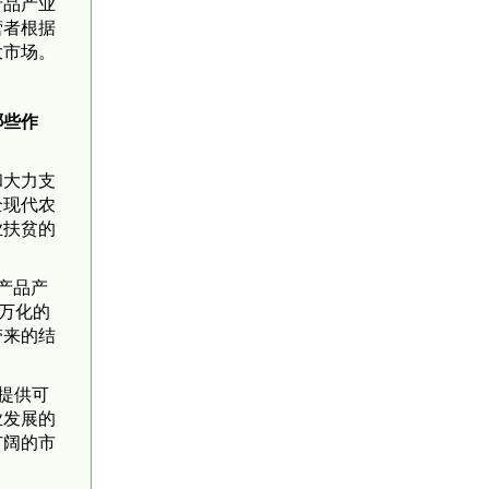
产品产业
营者根据
大市场。
哪些作
和大力支
全现代农
业扶贫的
产品产
万化的
带来的结
提供可
业发展的
广阔的市