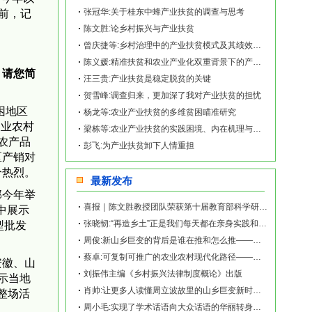
张冠华:关于桂东中蜂产业扶贫的调查与思考
前，记
陈文胜:论乡村振兴与产业扶贫
曾庆捷等:乡村治理中的产业扶贫模式及其绩效评估
陈义媛:精准扶贫和农业产业化双重背景下的产业扶贫:实践与困境
。请您简
汪三贵:产业扶贫是稳定脱贫的关键
贺雪峰:调查归来，更加深了我对产业扶贫的担忧
困地区
杨龙等:农业产业扶贫的多维贫困瞄准研究
农业农村
梁栋等:农业产业扶贫的实践困境、内在机理与可行路径
农产品
彭飞:为产业扶贫卸下人情重担
区产销对
分热烈。
最新发布
部今年举
喜报｜陈文胜教授团队荣获第十届教育部科学研究优秀成果奖（人文社会科学）
中展示
张晓韧:“再造乡土”正是我们每天都在亲身实践和探索的事业——《再造乡土:历史坐标地的
型批发
周俊:新山乡巨变的背后是谁在推和怎么推——《再造乡土:历史坐标地的新山乡巨变》新书发
蔡卓:可复制可推广的农业农村现代化路径——《再造乡土:历史坐标地的新山乡巨变》新书发
安徽、山
刘振伟主编《乡村振兴法律制度概论》出版
示当地
肖帅:让更多人读懂周立波故里的山乡巨变新时代故事——《再造乡土:历史坐标地的新山乡巨
整场活
周小毛:实现了学术话语向大众话语的华丽转身——《再造乡土:历史坐标地的新山乡巨变》新