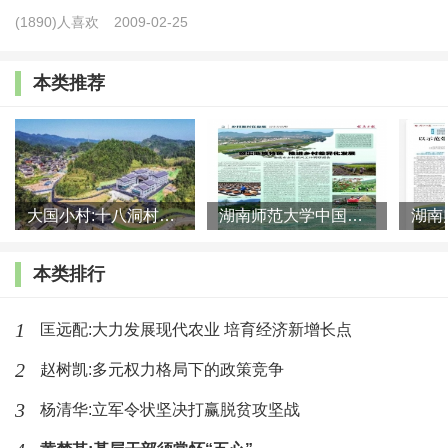
在此背景下，针对贫困户个体，习近平总书记提出
(1890)人喜欢
2009-02-25
了“扶贫先扶志”“扶贫必扶智”的扶贫新论断，致力于
本类推荐
改“输血”为“造血”，培养贫困村民的自主自治能力，发挥
村民在扶贫规划中的主体力量，形成永续的发展模式。
（二）村民自治在精准扶贫规划中的深化探索
大国小村:十八洞村的现代变迁是一道美丽的风景线
湖南师范大学中国乡村振兴研究院课题组:突出地域特色 推进乡村
不同于城市，农村社会是一种基于熟人关系的社会
结构，其治理方式、生产生活、文化教育等方面都与城
本类排行
镇有着很大的不同。农村规划更应该以村民为主体，鼓
励村民的参与。而农村自治组织作为其中最基层的组
1
匡远配:大力发展现代农业 培育经济新增长点
织，是村民参与规划、表达意愿的最直接途径。
2
赵树凯:多元权力格局下的政策竞争
3
杨清华:立军令状坚决打赢脱贫攻坚战
2017年党的十九大提出，要加强农村的基础工作，