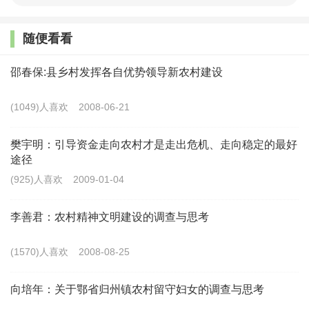
现阶段剩余的贫困人口呈现出分散布局的特点，这
随便看看
些贫困人口没有从以往的区域扶贫规划中获得与其他人
邵春保:县乡村发挥各自优势领导新农村建设
一样的利益，使得初期以贫困区域为单元进行的扶贫规
划难以覆盖全部贫困人口，难以实现 2020 年所有贫困
(1049)人喜欢
2008-06-21
人口全部脱贫的目标。
樊宇明：引导资金走向农村才是走出危机、走向稳定的最好
相关学者也指出，在没有精确地瞄准贫困户的情况
途径
下，区域扶贫开发会加剧贫困区域内富人收益多、穷人
(925)人喜欢
2009-01-04
收益少的不平等现象，加剧收入差距。
李善君：农村精神文明建设的调查与思考
从区域扶贫转向精准扶贫，瞄准真正贫困的个体进
(1570)人喜欢
2008-08-25
行有针对性的扶贫规划成为现阶段脱贫攻坚与规划统筹
的必然选择。
向培年：关于鄂省归州镇农村留守妇女的调查与思考