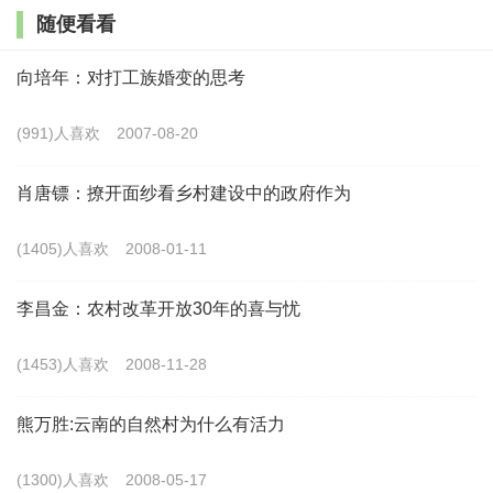
随便看看
集，我们发现《阶级成分登记表》还有很多，并不是黄
先生所说的那样。第二，中国共产党早在
1933
年就制定
向培年：对打工族婚变的思考
了农村划分阶级成分的标准和文件，成为以后划分标准
(991)人喜欢
2007-08-20
的基础和制定文件的依据。第三，我们已经收集到的不
同时期的《阶级成分登记表》，内容是有变化的，
“
四
肖唐镖：撩开面纱看乡村建设中的政府作为
清
”
到
“
文革
”
时期的《阶级成分登记表》最多。第四，从
(1405)人喜欢
2008-01-11
资料的角度看《阶级成分登记表》的价值：一是《阶级
成分登记表》是相对可靠的资料，它在当时是决定一个
李昌金：农村改革开放30年的喜与忧
人、一个家庭命运的东西，能不认真登记吗？二是《阶
(1453)人喜欢
2008-11-28
级成分登记表》是相对
“
长时段
”
的资料，从土改到高级
社，一直到
20
世纪
60
年代；三是《阶级成分登记表》是
熊万胜:云南的自然村为什么有活力
内容非常丰富的资料，其数据库设计的变量至少在二百
(1300)人喜欢
2008-05-17
个以上，初步的研究结果表明，它是能够推翻我们已有