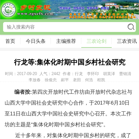
首页
今日头条
主编推荐
三农论剑
三农资讯
行龙等:集体化时期中国乡村社会研究
时间：2017-09-20
人气：
2442
作者：行龙 李怀印 胡英泽 曹锦清
李放春 徐俊忠 郝平 老田 何浩 程凯
编者按
:
第四次开放时代工作坊由开放时代杂志社与
山西大学中国社会史研究中心合作，于
2017
年
6
月
10
日
至
11
日在山西大学中国社会史研究中心召开。本次工作
坊的主题是
“
集体化时期中国乡村社会研究
”
。
近十多年来，对集体化时期中国乡村的研究，成了