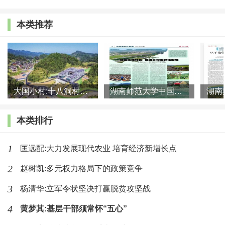
的认识的。
本类推荐
最后，我想对集体化时期农村社会研究发表一些看
法：切忌一哄而上，落入俗套。不少刊物目前都在编当
代中国社会史研究的相关栏目，有点操之过急。集体化
大国小村:十八洞村的现代变迁是一道美丽的风景线
湖南师范大学中国乡村振兴研究院课题组:突出地域特色 推进乡村
时期的研究刚刚起步，方兴未艾，要踏踏实实做具体工
作，资料的搜集、整理就是这样，保存这些东西是对中
本类排行
国社会、中国农村资料的抢救与保护，随着资料建设工
作的加强、解读资料能力的提高，研究水平会越来越
1
匡远配:大力发展现代农业 培育经济新增长点
高。
2
赵树凯:多元权力格局下的政策竞争
李怀印：谈谈中国乡村社会研究的微观史视角
3
杨清华:立军令状坚决打赢脱贫攻坚战
4
黄梦其:基层干部须常怀“五心”
刚才行龙老师在讲当代中国乡村经济社会史研究要