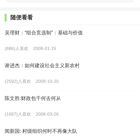
一方面，对于稳定脱贫户的特惠帮扶政策应逐步退
随便看看
出，即“渐退”。对于收入水平较高、可持续发展能力较
强的脱贫稳定户而言，特惠帮扶政策应尽快退出，以体
吴理财：“组合竞选制”：基础与价值
现政策公平性；对于收入水平较低、贫困脆弱性较强的
(886)人喜欢
2008-01-25
脱贫不稳定户，特惠帮扶政策的退出则不宜过急，甚至
应持续保持，以降低规模性返贫风险。
谢进杰：如何建设社会主义新农村
另一方面，特惠帮扶应同时向部分一般农户适当延
(2592)人喜欢
2008-10-20
伸，即“渐进”。这部分一般农户主要指的是脱贫攻坚期
陈文胜:财政包干何去何从
内没有享受特惠帮扶政策，但收入水平较低、有较大致
贫风险的农户。事实上，上述需要特惠帮扶政策加以覆
(1687)人喜欢
2008-03-26
盖的脱贫不稳定户和一般农户，就是目前政策体系中所
指的监测户。
闻新国: 村级组织何时不再像大队