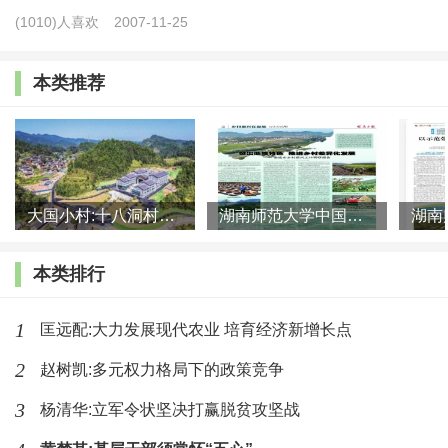
从调研情况看，目前部分政策在“渐退”和“渐进”两
(1010)人喜欢
2007-11-25
个方面都还存有一些问题：一是“应退未退”。调研发
本类推荐
现，74.7%的调研县仍然延续了脱贫户到户产业奖补支
持政策，92.4%的县仍然延续了脱贫户资产收益分红帮
扶政策，所有的县都没有将脱贫稳定户剔除出特惠帮扶
政策覆盖范围。二是“应进未进”。这一问题在医保帮扶
大国小村:十八洞村的现代变迁是一道美丽的风景线
湖南师范大学中国乡村振兴研究院课题组:突出地域特色 推进乡村
政策调整方面表现得较为突出。有的省（区、市）在取
消脱贫户特惠帮扶政策时，未能区分脱贫稳定户和脱贫
本类排行
不稳定户，导致政策退出太快；有的省（区、市）则未
将一般农户中有较大致贫风险的突发严重困难户和边缘
1
匡远配:大力发展现代农业 培育经济新增长点
易致贫户纳入帮扶政策覆盖范围。概括起来说，就是尚
2
赵树凯:多元权力格局下的政策竞争
未建立系统完备、行之有效的监测户医保帮扶政策体
3
杨清华:立军令状坚决打赢脱贫攻坚战
系。