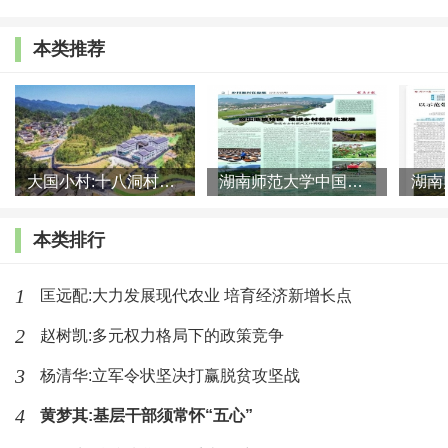
天，欧美国家的制造业占比有所回升，这可以作为该定
本类推荐
律在后工业化时期不一定成立的一个例证。
受分工范围约束，是指该定律的适用范围取决于分
工范围。具体讲，在工业化初期到中期，如果分工范围
大国小村:十八洞村的现代变迁是一道美丽的风景线
湖南师范大学中国乡村振兴研究院课题组:突出地域特色 推进乡村
局限于某个地区，则“配第—克拉克定理”适用于该地
区；如果分工范围扩大，当一个国家形成地区间分工
本类排行
时，该定律就适用于这个国家而不再适用于某个地区。
举例来说：假定一个国家有甲、乙、丙三个地区，甲地
1
匡远配:大力发展现代农业 培育经济新增长点
的比较优势是农业，乙地的比较优势是工业，丙地的比
2
赵树凯:多元权力格局下的政策竞争
较优势是第三产业。如果该国已形成地区间分工，甲、
3
杨清华:立军令状坚决打赢脱贫攻坚战
乙、丙三地则不必拘泥于“配第—克拉克定理”，可各自
4
黄梦其:基层干部须常怀“五心”
发展自己的优势产业。这样一来，从某个地区看，产业