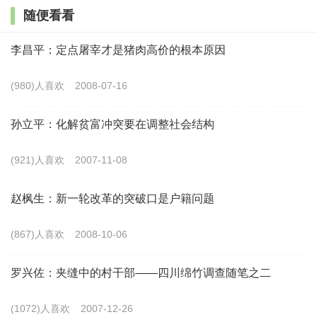
别在于，定理可以不受时空条件约束；定律则受时空条
随便看看
件约束，在一定范围内才能成立。无疑，“配第—克拉克
李昌平：定点屠宰才是猪肉高价的根本原因
定理”来自于经验事实，属于定律。既然是定律，就要受
时空条件约束。那么，约束该定律的时空条件是什么？
(980)人喜欢
2008-07-16
配第和克拉克对此未作说明，但研读二人的著作可以发
孙立平：化解贫富冲突要在调整社会结构
现，该定律在时间上要受经济发展阶段约束，在空间上
要受分工范围约束。
(921)人喜欢
2007-11-08
受经济发展阶段约束，是指该定律只在特定发展阶
赵枫生：新一轮改革的突破口是户籍问题
段成立。比如，农耕社会没有出现工业与服务业，“配第
(867)人喜欢
2008-10-06
—克拉克定理”显然不成立。在后工业化时期，该定律也
不一定成立，因为前面说过，该定律是对经验事实的归
罗兴佐：夹缝中的村干部——四川绵竹调查随笔之二
纳，而无论是配第还是克拉克，由于受他们生活年代的
(1072)人喜欢
2007-12-26
局限，都未能对后工业化时期的经验事实作出研究。今