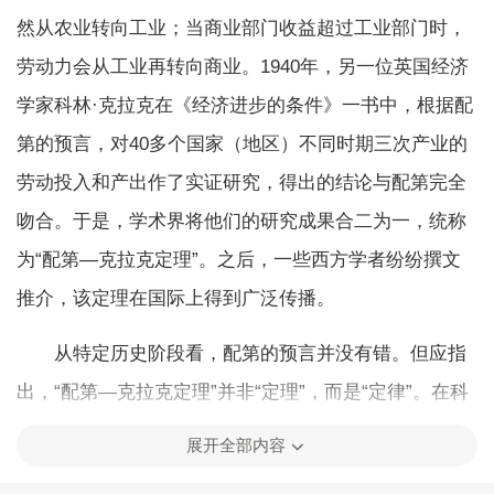
然从农业转向工业；当商业部门收益超过工业部门时，
劳动力会从工业再转向商业。1940年，另一位英国经济
学家科林·克拉克在《经济进步的条件》一书中，根据配
第的预言，对40多个国家（地区）不同时期三次产业的
劳动投入和产出作了实证研究，得出的结论与配第完全
吻合。于是，学术界将他们的研究成果合二为一，统称
为“配第—克拉克定理”。之后，一些西方学者纷纷撰文
推介，该定理在国际上得到广泛传播。
从特定历史阶段看，配第的预言并没有错。但应指
出，“配第—克拉克定理”并非“定理”，而是“定律”。在科
学上，定理是用演绎逻辑推导出的命题，定律则是根据
展开全部内容
特定时空条件下大量经验事实归纳出的结论。两者的区