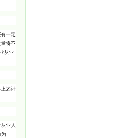
还有一定
数量将不
务业从业
将上述计
业从业人
力为