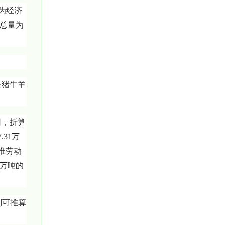
要为经济
求总量为
是猪牛羊
万日，折算
.31万
标准劳动
4万吨的
则可推算