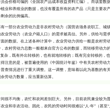
委员会价格司编的《全国农产品成本收益资料汇编》。而该套数
种植业和养殖业的数据，也没有覆盖所有的农产品（只是主要农
力剩余的比例偏高。
还有一部分农业劳动力是非农村劳动力（国营农场务农职工、城
的农业劳动力（农业户籍人口）的需求被高估。另外，供给与需
方面的数据。在上述各种计算中，农业劳动力供给一般是农村劳
中，农村劳动力总数一般都来自官方公布的数据，而转移劳动力
很复杂，既有外出转移的，也有就地转移的；既有完全转移的，
值得注意的是，被普遍使用的《中国统计年鉴》中有关农村劳动
国人口普查情况进行了重大调整。这一调整，意味着以此为基数的有
剩余劳动力数量，应当重新估算。
时间很不均衡，农忙和农闲差别巨大。另外，目前农民兼业较为
业和非农活动。因此，农民的劳动时间很难以“人·年”（甚至“