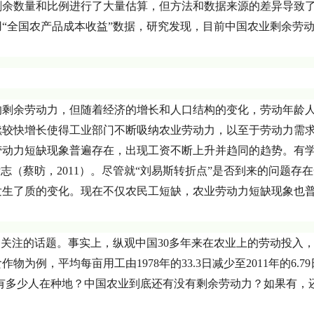
剩余数量和比例进行了大量估算，但方法和数据来源的差异导致
“全国农产品成本收益”数据，研究发现，目前中国农业剩余劳
的剩余劳动力，但随着经济的增长和人口结构的变化，劳动年龄
续较快增长使得工业部门不断吸纳农业劳动力，以至于劳动力需
劳动力短缺现象普遍存在，出现工资不断上升并趋同的趋势。有
志（蔡昉，2011）。尽管就“刘易斯转折点”是否到来的问题存
发生了质的变化。现在不仅农民工短缺，农业劳动力短缺现象也
遍关注的话题。事实上，纵观中国30多年来在农业上的劳动投入
例，平均每亩用工由1978年的33.3日减少至2011年的6.79
底有多少人在种地？中国农业到底还有没有剩余劳动力？如果有，