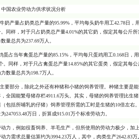
，牛奶产量占奶类总产量的95.99%，平均每头奶牛用工42.78日，
16万个。同样，对于只占奶类总产量4.01%的其它奶，假定其每公斤
总共为237.69万人。
只，鸡蛋占当年禽蛋总产量的85.15%，平均每只蛋鸡用工0.168日，
19万个。同样，对于只占禽蛋总产量14.85%的其它蛋类，假定其每
数量总共为198.7万人。
个主要部分，除此之外还有种猪和小猪的饲养管理。种猪主要是能
，全国能繁母猪存栏4911.6万头。其实，母猪的饲养管理比生
（包括所哺乳的仔猪）饲养管理所需的工时是生猪的10倍左右
47053.48万日，折算成915.01万个标准劳动力。
劳动力，例如役畜饲养、羊毛生产，但所使用的劳动力极少，加
求总量估算约为3994.23万人，其中，肉类生产2642.83