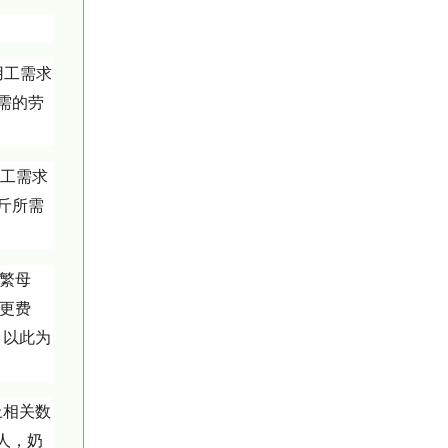
用工需求
所需的劳
用工需求
公斤所需
繁母
猪更费
。以此为
上相关数
万人，奶