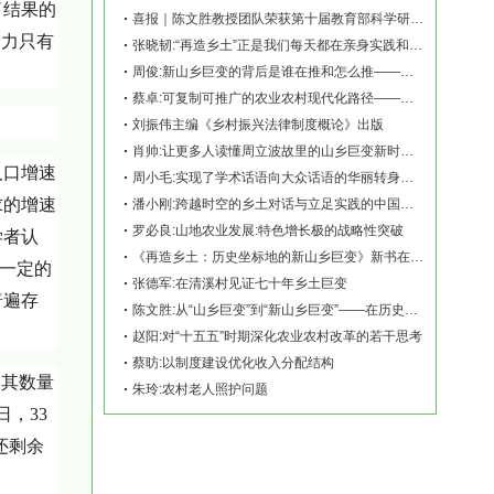
了结果的
喜报｜陈文胜教授团队荣获第十届教育部科学研究优秀成果奖（人文社会科学）
动力只有
张晓韧:“再造乡土”正是我们每天都在亲身实践和探索的事业——《再造乡土:历史坐标地的
周俊:新山乡巨变的背后是谁在推和怎么推——《再造乡土:历史坐标地的新山乡巨变》新书发
蔡卓:可复制可推广的农业农村现代化路径——《再造乡土:历史坐标地的新山乡巨变》新书发
刘振伟主编《乡村振兴法律制度概论》出版
肖帅:让更多人读懂周立波故里的山乡巨变新时代故事——《再造乡土:历史坐标地的新山乡巨
人口增速
周小毛:实现了学术话语向大众话语的华丽转身——《再造乡土:历史坐标地的新山乡巨变》新
求的增速
潘小刚:跨越时空的乡土对话与立足实践的中国故事——《再造乡土:历史坐标地的新山乡巨变
罗必良:山地农业发展:特色增长极的战略性突破
学者认
《再造乡土：历史坐标地的新山乡巨变》新书在赫山清溪村首发
在一定的
张德军:在清溪村见证七十年乡土巨变
普遍存
陈文胜:从“山乡巨变”到“新山乡巨变”——在历史坐标地观察中国乡村现代化
赵阳:对“十五五”时期深化农业农村改革的若干思考
蔡昉:以制度建设优化收入分配结构
，其数量
朱玲:农村老人照护问题
日，33
还剩余