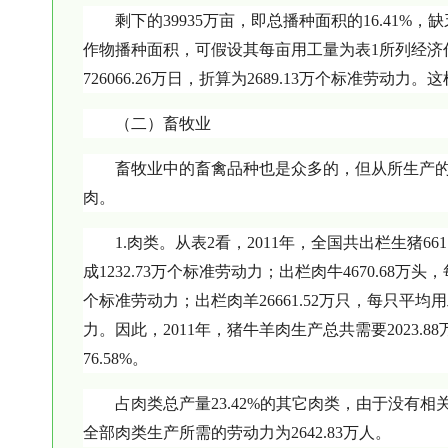
剩下的39935万亩，即总播种面积的16.41
作物播种面积，可假设其每亩用工量为表1所列经济作
726066.26万日，折算为2689.13万个标准劳动力
（二）畜牧业
畜牧业中的畜禽品种也是众多的，但从所生产
肉。
1.肉类。从表2看，2011年，全国共出栏生猪661
成1232.73万个标准劳动力；出栏肉牛4670.68万头，
个标准劳动力；出栏肉羊26661.52万只，每只平均用工
力。因此，2011年，猪牛羊肉生产总共需要2023.88
76.58%。
占肉类总产量23.42%的其它肉类，由于没
全部肉类生产所需的劳动力为2642.83万人。