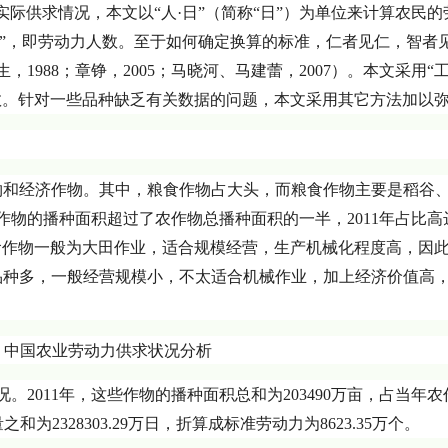
际供求情况，本文以“人·日”（简称“日”）为单位来计算农民的
年”，即劳动力人数。至于如何确定换算的标准，仁者见仁，智者
1988；章铮，2005；马晓河、马建蕾，2007）。本文采用“
人数。针对一些品种缺乏有关数据的问题，本文采用其它方法加以
物和经济作物。其中，粮食作物占大头，而粮食作物主要是稻谷
作物的播种面积超过了农作物总播种面积的一半，2011年占比高
。粮食作物一般为大田作业，适合规模经营，生产机械化程度高，因
品种多，一般经营规模小，不太适合机械作业，加上经济价值高
2011年，这些作物的播种面积总和为203490万亩，占当年农
之和为2328303.29万日，折算成标准劳动力为8623.35万个。