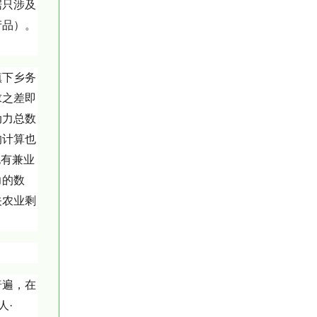
据只涉及
产品）。
镇下乡务
求之差即
动力总数
的计算也
也有兼业
力的数
关农业剩
普遍，在
人·