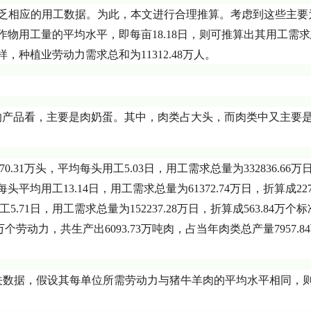
%，缺乏相应的用工数据。为此，本文进行合理推算。考虑到这些主
物用工量的平均水平，即每亩18.18日，则可推算出其用工需
。这样，种植业劳动力需求总和为11312.48万人。
的产品看，主要是肉奶蛋。其中，肉类占大头，而肉类中又主要
70.31万头，平均每头用工5.03日，用工需求总量为332836.66
每头平均用工13.14日，用工需求总量为61372.74万日，折算成227
5.71日，用工需求总量为152237.28万日，折算成563.84万个
万个劳动力，共生产出6093.73万吨肉，占当年肉类总产量7957.8
有相关数据，假设其每单位所需劳动力与猪牛羊肉的平均水平相同，