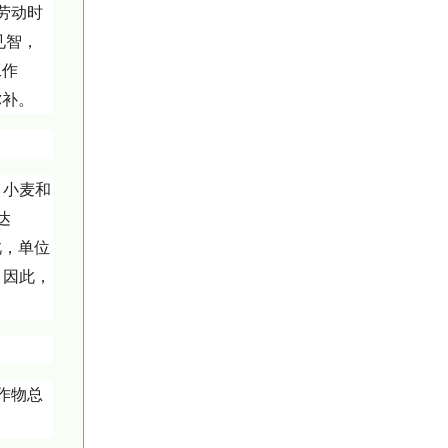
劳动时
见智，
工作
弥补。
、小麦和
达
此，单位
，因此，
作物总