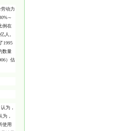
余劳动力
0%～
比例在
33亿人。
1995
的数量
06）估
）认为，
则认为，
所使用