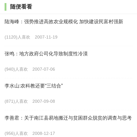
随便看看
工业化下的乡村，如苏南、浙北，财富有了，乡村
陆海峰：强势推进高效农业规模化 加快建设民富村强新
几近消亡，更有甚者深圳已成为全国第一没有农业户籍
人口的城市，利否？害否？谁能评价。
(1120)人喜欢
2007-11-19
时至今日，富裕起来的国人，开始有意识地返乡。
张鸣：地方政府公司化导致制度性冷漠
节假日三五成群到乡村游山玩水，春节去乡下感受
(940)人喜欢
2007-07-06
乡愁年味，还有一部分情怀者回乡改造老宅，慢慢品味
落叶归根。慢慢地，乡村的吃的、喝的、用的都比城市
李水山:农科教还要“三结合”
的贵了。乡村，开始作为一种有价值的资源，受到了更
(871)人喜欢
2007-09-08
多更优的关注。
李善君：关于南江县易地搬迁与贫困群众脱贫的调查与思考
可见，乡村“落后”是一种误读的表象，是既有发展
模式遮盖了乡村价值的盲目，是现今发展还未充分证明
(956)人喜欢
2008-12-17