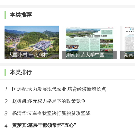
乡村重要性的短视。
本类推荐
该来的终于来了，重新审视乡村的时候来了。
乡村是中国最庞大的空间，从基本的吃穿用度，到
精神的情感满足，都愈发离不开。
大国小村:十八洞村的现代变迁是一道美丽的风景线
湖南师范大学中国乡村振兴研究院课题组:突出地域特色 推进乡村
乡村不是城市的配角，而是城市的幼年；农业也不
是工业的附属，而是工业的前生。
本类排行
乡村要独立自主地走自己的路，应呼吁客观评价和
1
匡远配:大力发展现代农业 培育经济新增长点
公正待遇。乡村是进步的、独立的，还是令人感动的，
2
赵树凯:多元权力格局下的政策竞争
今天重新审视乡村，许多的直抵人心都是城市所缺失
3
杨清华:立军令状坚决打赢脱贫攻坚战
的，城市面临的问题正在乡村通过休闲服务业逐步找寻
4
黄梦其:基层干部须常怀“五心”
破解之道。