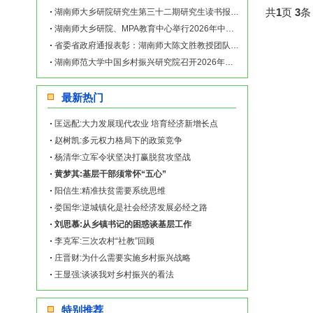
共
1
页
3
条
湖南师大乡研院研究生第三十二期研究生读书报告会举行
湖南师大乡研院、MPA教育中心举行2026年中央一号文件学习座谈会
省委省政府通报表彰：湖南师大陈文胜教授团队成果荣获省社科优秀成果一等奖
湖南师范大学中国乡村振兴研究院召开2026年新春团拜会
最新热门
匡远配:大力发展现代农业 培育经济新增长点
赵树凯:多元权力格局下的政策竞争
杨清华:立军令状坚决打赢脱贫攻坚战
黄梦其:基层干部须常怀“五心”
阳信生:精准扶贫需要系统思维
娄国华:逆城镇化是社会经济发展必经之路
刘思慕:从乡镇书记的困惑谈基层工作
李克军:三次农村“社教”回顾
庄晋财:为什么需要实施乡村振兴战略
王显强:谈谈我对乡村振兴的看法
特别推荐