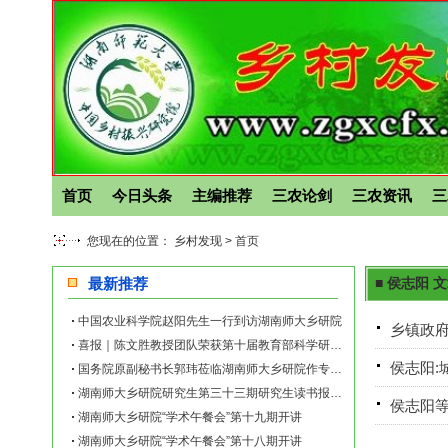
首页
今日头条
主编推荐
三农论剑
三农资讯
三
您现在的位置： 乡村发现 >
首页
最新推荐
■ 侯志阳 
中国农业科学院赵阳先生一行到访湖南师大乡研院
乡镇政
喜报｜陈文胜教授团队荣获第十届教育部科学研究优秀成果奖（人文社会科学）
侯志阳:
国务院原副秘书长郭玮莅临湖南师大乡研院作专题讲座
湖南师大乡研院研究生第三十三期研究生读书报告会举行
侯志阳等
湖南师大乡研院“学术午餐会”第十九期开讲
湖南师大乡研院“学术午餐会”第十八期开讲