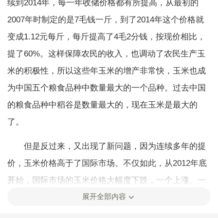
续到
2014
年，每一年收储价格都有所提高，从最初的
2007
年时制定的是
7
毛钱一斤，到了
2014
年这个价格就
变成
1.12
元每斤，每斤提高了
4
毛
2
分钱，按现价相比，
提了
60%
。这样保障农民的收入，也调动了农民生产玉
米的积极性，所以这些年玉米的增产非常快，玉米也成
为中国五个粮食品种中数量最大的一个品种。过去中国
的粮食品种中稻谷是数量最大的，现在玉米是最大的
了。
但是反过来，又出现了新问题，因为连续多年的提
价，玉米价格高于了国际市场。不仅如此，从
2012
年底
开始，国际市场的玉米价格大幅度下跌，一个上涨、一
展开全部内容
个下跌，就出现了中国国内价格高于国际市场的情况，
因此就引起了国外玉米以及可以替代玉米的一些其他粮