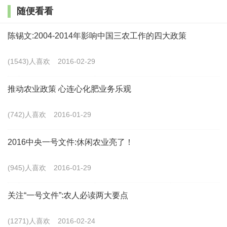
随便看看
食品种大规模进入中国市场的局面，就产生了你刚才说
的中国国内玉米产量不断增长，但是进口玉米和玉米的
陈锡文:2004-2014年影响中国三农工作的四大政策
替代品也在不断增长，从价格上讲，中国自己生产的玉
(1543)人喜欢
2016-02-29
米没有价格竞争优势，所以不得不都进了仓库，就是你
刚才说的，现在玉米的库存可能是历史上的最高水平。
推动农业政策 心连心化肥业务乐观
下一步怎么解决？这个文件当中也提到了原则思
(742)人喜欢
2016-01-29
路，就是坚持实行玉米价格由市场决定，同时对玉米的
2016中央一号文件:休闲农业亮了！
价格形成机制和补贴制度进行改革，实行价格和补贴分
离的办法。就像我刚才讲到，前些年玉米临时收储价格
(945)人喜欢
2016-01-29
不断提高，实际上不仅仅是玉米供求关系形成的价格水
关注“一号文件”:农人必读两大要点
平，而且还包含着政府对生产玉米的农民的补贴，所以
价格就显得比市场高得多。现在的情况下，要把补贴从
(1271)人喜欢
2016-02-24