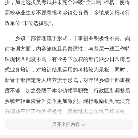
少，加之选拔类考试并未完全冲破“全日制”桎梏，使得
高校毕业生多不愿意报考乡镇公务员，乡镇成为报考行
政单位“末位选择项”。
乡镇干部管理流于形式，干事创业积极性不高。岗
前培训方面，内容笼统且具普适性，与基层一线工作特
殊现状匹配度不高，有业务下放权的部门缺少日常蹲点
式业务培训，对培训结果运用的考核较为呆板。同时，
新晋干部指定专人培养流于形式，对年轻乡镇干部重视
度不够，加之受限于本乡镇领导职数，行政区划调整后
乡镇年轻血液晋升竞争更加激烈。现行激励机制无法充
分调动干部工作的积极性，虽相继出台年终目标考核、
月工作记实、季度考核等多种考核手段，并将领导干部
展开全部内容
考核与一般干部考核进行区分，为一般干部提供更多评