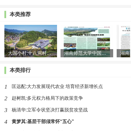
基层党组织架构不完善，村级后备力量流失严重。
本类推荐
乡镇、村、村（居）民小组三级党组织架构不完善，党
组织和群团组织资源共享、阵地共建、活动共办落实不
到位，村级班子成员文化程度参差不齐。在定向招录考
试中面向优秀村干部（社区）干部，要求为村党组织书
大国小村:十八洞村的现代变迁是一道美丽的风景线
湖南师范大学中国乡村振兴研究院课题组:突出地域特色 推进乡村
记、村委会（社区居委会）主任，未考虑其他村常职干
本类排行
部，工资待遇上不去、招录考试没资格，导致村级后备
力量流失严重。
1
匡远配:大力发展现代农业 培育经济新增长点
二、优化乡镇机构编制资源配置的几点思考
2
赵树凯:多元权力格局下的政策竞争
3
杨清华:立军令状坚决打赢脱贫攻坚战
编制资源聚焦活化利用。牢牢把握适度原则，以空
编集中管、依事增减编的动态管理机制，优化乡镇、街
4
黄梦其:基层干部须常怀“五心”
道办之间的横向调整与交流，做到用编先评估，优化下