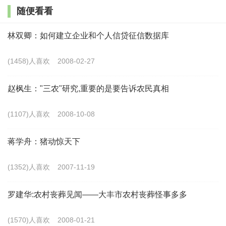
先评优机会，但在实际内部考核中干部管理往往流于形
随便看看
式，没有很好地将考核结果运用起来，激励机制不健
林双卿：如何建立企业和个人信贷征信数据库
全，致使干部干事创业积极性不高。
(1458)人喜欢
2008-02-27
基层治理权责不对等，扩权赋能初衷背离。派驻机
构多、垂管机构多、乡镇统筹力量不够强，县级机关压
赵枫生："三农"研究,重要的是要告诉农民真相
责任、压任务至乡镇一级。乡镇执法队伍不健全，对市
(1107)人喜欢
2008-10-08
场监督、综合治理及交通秩序整治束手无策，仅能通过
宣教方式规范运行。业务考核不断泛化，这些作为考评
蒋学舟：猪动惊天下
的重要内容依照属地管理原则进行核定，不具备执法能
(1352)人喜欢
2007-11-19
力却又在年终绩效考核中承担着“挨板子”风险的乡镇苦
不堪言。同时，材料考核、文字考核加重乡镇的负担，
罗建华:农村丧葬见闻——大丰市农村丧葬怪事多多
有限权力下需要承担无限责任，进而导致了乡镇干部对
(1570)人喜欢
2008-01-21
扩权赋能的理解偏差，认为是加重工作量的开始。