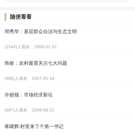
社会高质量发展具有重要的理论与实践价值。
随便看看
一、马克思主义生产力理论的当代中国出场
邓秀华：基层群众自治与生态文明
新时代以来，以习近平同志为核心的党中央深刻洞察时
代大势，把握中国经济肌体脉络，创新性地提出了发展新质
(1544)人喜欢
2008-01-22
生产力的时代命题，这是马克思主义生产力理论在21世纪中
韩俊：农村最需关注七大问题
国的最新发展成果，也是推进中国式现代化的科学指南。
(868)人喜欢
（一）马克思主义生产力理论的历史生成
2007-05-18
生产力理论是马克思主义政治经济学的基本范畴，也是
许锁领：市场经济新论
把握唯物史观的“总钥匙”。早在《莱茵报》时期，马克思就
(687)人喜欢
2008-08-22
指出物质生产在社会历史发展中的基础作用。之后在《1844
年经济学哲学手稿》中，马克思通过对“劳动异化”现象的批
蒋曙辉:村里来了个第一书记
判，初步揭示了生产力与人的发展之间的关系。在《德意志