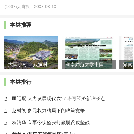
(1037)人喜欢
2008-03-10
意识形态》中，马克思指出，“一定的生产方式或一定的工
业阶段始终是与一定的共同活动方式或一定的社会阶段联系
本类推荐
着的，而这种共同活动方式本身就是‘生产力’”，明确了生产
力不仅是人与自然的交往关系，而且也是人们在共同活动中
结成的分工、生产、交往等社会关系。在《哲学的贫困》
中，马克思进一步系统阐述了生产力和生产关系的相互作用
大国小村:十八洞村的现代变迁是一道美丽的风景线
湖南师范大学中国乡村振兴研究院课题组:突出地域特色 推进乡村
及其矛盾运动规律，认为生产力的发展会促使生产关系发生
改变，而新的生产关系又会反作用于生产力的进一步发展。
本类排行
在《共产党宣言》中，马克思对于资产阶级在推动人类社会
1
匡远配:大力发展现代农业 培育经济新增长点
生产力发展方面的巨大作用给予了高度肯定，指出“资产阶
2
赵树凯:多元权力格局下的政策竞争
级在它的不到一百年的阶级统治中所创造的生产力，比过去
一切世代创造的全部生产力还要多，还要大”。但同时他也
3
杨清华:立军令状坚决打赢脱贫攻坚战
论证了资本主义私有制与生产社会化之间固有的内在矛盾，