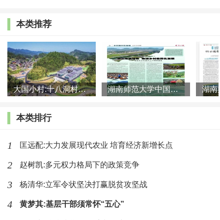
首先，健全完善的乡村治理体系可以显著降低交易成
本，提高农村社会运行效率。
相较于传统社会分散的农民个
本类推荐
体，拥有众多基层组织力量的乡村治理体系显然具有更高的
社会运行效率，这是效率视角下农村基层组织存在并维持的
合理性基础[1]。一般而言，乡村基层组织（如村民委员会、
集体经济合作社等）可以通过三种组织创新方式与外部环境
大国小村:十八洞村的现代变迁是一道美丽的风景线
湖南师范大学中国乡村振兴研究院课题组:突出地域特色 推进乡村
进行对接，以降低不同主体之间的交易成本，提高农村社会
本类排行
运行效率和治理效能。其一，优化机构设置。为提高公共事
务处置效率，对组织机构进行扁平化设置和网格化管理是必
1
匡远配:大力发展现代农业 培育经济新增长点
要的。简化基层组织管理层级的做法不仅有助于提升农村公
2
赵树凯:多元权力格局下的政策竞争
共服务的精细化程度，而且可以有效提高农村社会治理效
3
杨清华:立军令状坚决打赢脱贫攻坚战
率。其二，治理重心下移。通过下移治理重心、完善治理体
4
制机制，基层政权组织能有效调解组织内部权责不对等的矛
黄梦其:基层干部须常怀“五心”