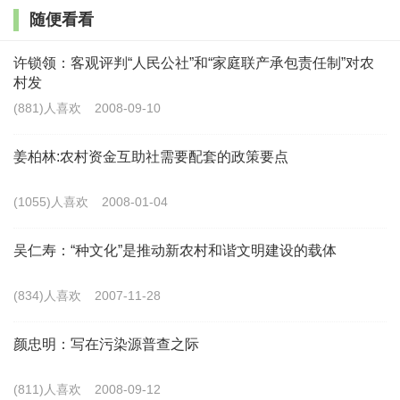
化具有重要的时代意义。
随便看看
健全乡村治理体系对乡村振兴的意义
许锁领：客观评判“人民公社”和“家庭联产承包责任制”对农
村发
乡村（包括乡、村）是社会治理的基础单元、也是国家
(881)人喜欢
2008-09-10
政权体系向基层延伸的重要载体。乡村治理是国家治理的基
石，也是乡村振兴战略任务中的重要一环。将乡村治理融入
姜柏林:农村资金互助社需要配套的政策要点
到乡村政治、经济、社会、文化、生态建设等各个方面，不
(1055)人喜欢
2008-01-04
仅有利于实现高质量推进乡村全面振兴的目标，也有利于巩
固和完善国家治理现代化的建设成效。从乡村振兴的工作实
吴仁寿：“种文化”是推动新农村和谐文明建设的载体
践角度来看，乡村治理是乡村振兴工作的重要内核，包含乡
(834)人喜欢
2007-11-28
村产业组织治理、乡村人居环境治理、乡村民俗文化治理、
乡村民生保障治理等方面。健全完善的乡村治理体系，对乡
颜忠明：写在污染源普查之际
村振兴各项工作的推进将起到事半功倍的效果。
(811)人喜欢
2008-09-12