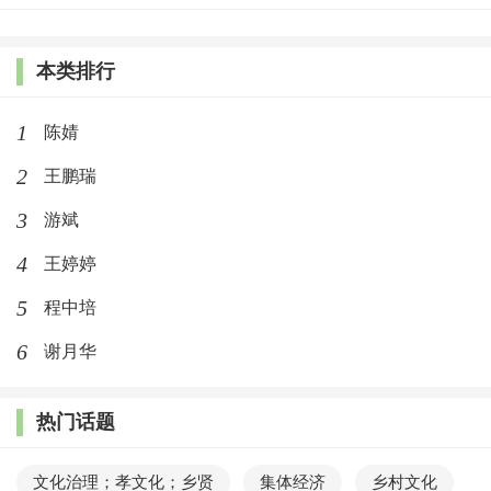
本类排行
1
陈婧
2
王鹏瑞
3
游斌
4
王婷婷
5
程中培
6
谢月华
热门话题
文化治理；孝文化；乡贤
集体经济
乡村文化