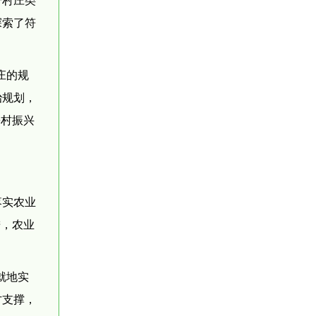
探索了符
庄的规
治规划，
乡村振兴
落实农业
进，农业
就地实
才支撑，