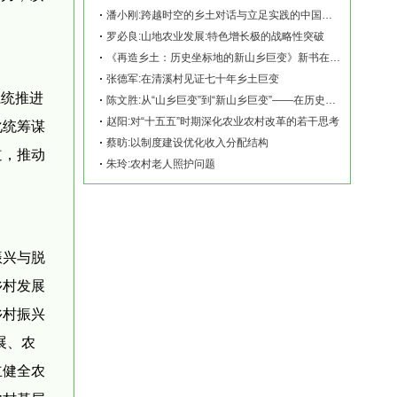
潘小刚:跨越时空的乡土对话与立足实践的中国故事——《再造乡土:历史坐标地的新山乡巨变
罗必良:山地农业发展:特色增长极的战略性突破
《再造乡土：历史坐标地的新山乡巨变》新书在赫山清溪村首发
张德军:在清溪村见证七十年乡土巨变
系统推进
陈文胜:从“山乡巨变”到“新山乡巨变”——在历史坐标地观察中国乡村现代化
赵阳:对“十五五”时期深化农业农村改革的若干思考
化统筹谋
蔡昉:以制度建设优化收入分配结构
道，推动
朱玲:农村老人照护问题
振兴与脱
乡村发展
乡村振兴
展、农
立健全农