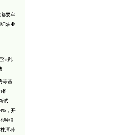
候都要牢
精细农业
违法乱
线。
房等基
力推
新试
9%，开
地种植
长株潭种