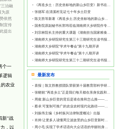
《再造乡土：历史坐标地的新山乡巨变》新书在赫山清溪村首发
“三治融
张德军:在清溪村见证七十年乡土巨变
展为原
势依然
陈文胜等新著《再造乡土:历史坐标地的新山乡巨变》出版上线
制宜传
国务院原副秘书长郭玮莅临湖南师大乡研院作专题讲座
此提出
刘宗林院长主持的重大课题《湖南担当国家粮食安全政治责任与提高农民种粮效益研究》顺
湖南师大乡研院研究生第三十三期研究生读书报告会举行
湖南师大乡研院“学术午餐会”第十九期开讲
湖南师大乡研院“学术午餐会”第十八期开讲
湖南师大乡研院研究生第三十二期研究生读书报告会举行
两个一
最新发布
革逻辑
足的农业
喜报｜陈文胜教授团队荣获第十届教育部科学研究优秀成果奖（人文社会科学）
张晓韧:“再造乡土”正是我们每天都在亲身实践和探索的事业——《再造乡土:历史坐标地的
周俊:新山乡巨变的背后是谁在推和怎么推——《再造乡土:历史坐标地的新山乡巨变》新书发
蔡卓:可复制可推广的农业农村现代化路径——《再造乡土:历史坐标地的新山乡巨变》新书发
刘振伟主编《乡村振兴法律制度概论》出版
四新”战
肖帅:让更多人读懂周立波故里的山乡巨变新时代故事——《再造乡土:历史坐标地的新山乡巨
动力，以
周小毛:实现了学术话语向大众话语的华丽转身——《再造乡土:历史坐标地的新山乡巨变》新