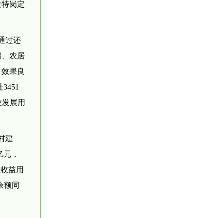
技特岗定
通过还
宿、农居
、效果良
451
业发展用
村建
亿元，
让收益用
余额同