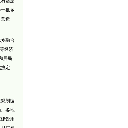
农村基层
彰一批乡
，营造
城乡融合
群等经济
和居民
成熟定
庄规划编
局。各地
庄建设用
分村庄类