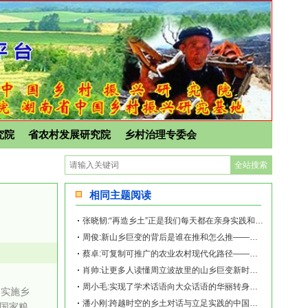
究院
省农村发展研究院
乡村治理专委会
相同主题阅读
张晓韧:“再造乡土”正是我们每天都在亲身实践和探索的事业——《再造乡土:历史坐标
周俊:新山乡巨变的背后是谁在推和怎么推——《再造乡土:历史坐标地的新山乡巨变》新
蔡卓:可复制可推广的农业农村现代化路径——《再造乡土:历史坐标地的新山乡巨变》新
肖帅:让更多人读懂周立波故里的山乡巨变新时代故事——《再造乡土:历史坐标地的新山
周小毛:实现了学术话语向大众话语的华丽转身——《再造乡土:历史坐标地的新山乡巨变
，实施乡
潘小刚:跨越时空的乡土对话与立足实践的中国故事——《再造乡土:历史坐标地的新山乡
国家粮