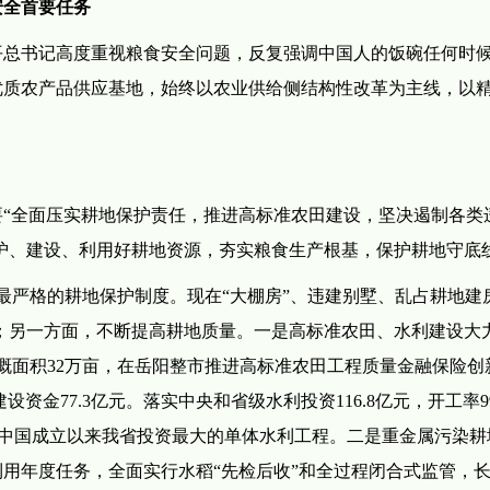
安全首要任务
平总书记高度重视粮食安全问题，反复强调中国人的饭碗任何时
优质农产品供应基地，始终以农业供给侧结构性改革为主线，以
“全面压实耕地保护责任，推进高标准农田建设，坚决遏制各类
保护、建设、利用好耕地资源，夯实粮食生产根基，保护耕地守底
最严格的耕地保护制度。现在“大棚房”、违建别墅、乱占耕地建
3%；另一方面，不断提高耕地质量。一是高标准农田、水利建设大
灌溉面积32万亩，在岳阳整市推进高标准农田工程质量金融保险创
设资金77.3亿元。落实中央和省级水利投资116.8亿元，开工率9
是新中国成立以来我省投资最大的单体水利工程。二是重金属污染耕
用年度任务，全面实行水稻“先检后收”和全过程闭合式监管，