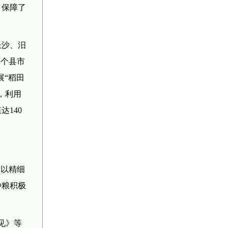
，保障了
长沙、汨
3个县市
展“稻田
，利用
140
，以精细
种粮积极
见》等