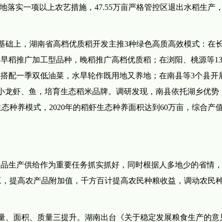
耕地落实一项以上农艺措施，47.55万亩严格管控区退出水稻生产
基础上，湖南省高档优质稻开发主推3种绿色高质高效模式：在
即早稻推广加工型品种，晚稻推广高档优质稻；在浏阳、桃源等1
稻搭配一季双低油菜，水旱轮作既用地又养地；在南县等3个县开
小龙虾、鱼，培育生态稻米品牌。调研发现，南县依托湖乡优势
种养模式，2020年的稻虾生态种养面积达到60万亩，综合产值达
产品生产供给作为重要任务抓实抓好，同时根据人多地少的省情
工，提高农产品附加值，千方百计提高农民种粮收益，调动农民
量、面积、质量三提升。湖南出台《关于稳定发展粮食生产的意