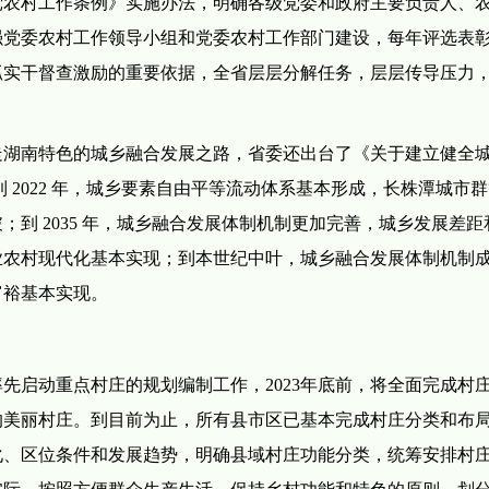
产党农村工作条例》实施办法，明确各级党委和政府主要负责人、
强党委农村工作领导小组和党委农村工作部门建设，每年评选表
抓实干督查激励的重要依据，全省层层分解任务，层层传导压力
走湖南特色的城乡融合发展之路，省委还出台了《关于建立健全
 2022 年，城乡要素自由平等流动体系基本形成，长株潭城市
到 2035 年，城乡融合发展体制机制更加完善，城乡发展差距
业农村现代化基本实现；到本世纪中叶，城乡融合发展体制机制
富裕基本实现。
率先启动重点村庄的规划编制工作，2023年底前，将全面完成村
的美丽村庄。到目前为止，所有县市区已基本完成村庄分类和布
化、区位条件和发展趋势，明确县域村庄功能分类，统筹安排村
实际，按照方便群众生产生活、保持乡村功能和特色的原则，划