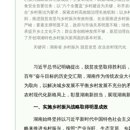
食安全首要任务；以“六个全覆盖”乡村建设为关键，补齐
合”乡村善治为要求，探索农村高效能治理长效机制；以乡
则，推进脱贫攻坚与乡村振兴有效衔接。在全面推进乡村振
严峻；要素支撑明显不足，政府与市场关系明显不顺；绿色
承提升乡土文化不力；群众首创精神发挥不够，基层治理自
了开创湖湘特色乡村振兴新局面的基本对策。
关键词：湖南省 乡村振兴 脱贫攻坚 农业农村现代化
习近平总书记明确提出，脱贫攻坚取得胜利后，
百年”奋斗目标的历史交汇期，湖南作为传统农业大
为取向，以解决城乡发展不平衡乡村发展不充分的
农村现代化新格局上，彰显湖南新担当，展现湖南
一、实施乡村振兴战略取得明显成效
湖南始终坚持以习近平新时代中国特色社会主义
略来推进乡村振兴，按照“产业兴旺、生态宜居、乡