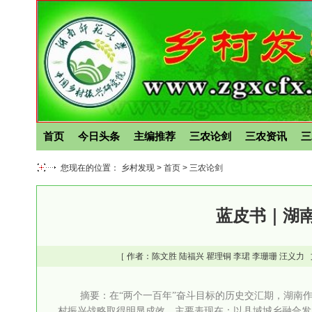
首页
今日头条
主编推荐
三农论剑
三农资讯
三
您现在的位置： 乡村发现 >
首页
>
三农论剑
蓝皮书｜湖南
［ 作者：
陈文胜
陆福兴
瞿理铜
李珺
李珊珊
汪义力
摘要：在“两个一百年”奋斗目标的历史交汇期，湖南
村振兴战略取得明显成效，主要表现在：以县域城乡融合发