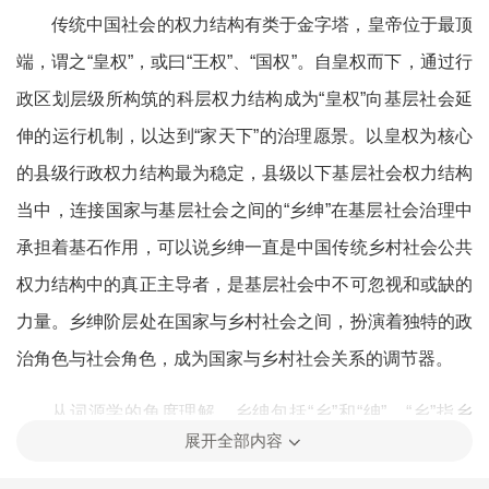
传统中国社会的权力结构有类于金字塔，皇帝位于最顶
端，谓之“皇权”，或曰“王权”、“国权”。自皇权而下，通过行
政区划层级所构筑的科层权力结构成为“皇权”向基层社会延
伸的运行机制，以达到“家天下”的治理愿景。以皇权为核心
的县级行政权力结构最为稳定，县级以下基层社会权力结构
当中，连接国家与基层社会之间的“乡绅”在基层社会治理中
承担着基石作用，可以说乡绅一直是中国传统乡村社会公共
权力结构中的真正主导者，是基层社会中不可忽视和或缺的
力量。乡绅阶层处在国家与乡村社会之间，扮演着独特的政
治角色与社会角色，成为国家与乡村社会关系的调节器。
从词源学的角度理解，乡绅包括“乡”和“绅”。“乡”指乡
展开全部内容
村，由宗法血缘关系构筑的地域单位。“绅”指“古代士大夫束
[1]
在衣外的大带”，后“引申以指束绅的人士”
，是身份的象