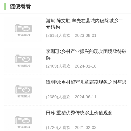
随便看看
征。从乡绅的发展来理解士绅与乡绅，秦汉乡里组织形成之
前，活跃在乡村社会的是“士绅”，“士为民之首，一方之望。
游斌 陈文胜:率先在县域内破除城乡二
元结构
[2]
凡属编氓，皆尊奉之，以为读圣贤之术，列胶痒之选。”
(2615)人喜欢
2023-08-01
绅士指有学识的读书人。从“士绅”到“乡绅”意味着其范围不
再局限于读书人。
李珊珊:乡村产业振兴的现实困境亟待破
解
在传统社会，士绅阶层一般由没有考上科举或考上了科
(2409)人喜欢
2024-01-18
举没有官职的士人、家产殷实的地主或富豪、退休官员或长
谭明明:乡村留守儿童霸凌现象之困与思
期赋闲在家的官员、宗族元老等组成。一方面，地方乡绅内
生于乡土社会，对本地事务相当了解，具有文化知识、经济
(2680)人喜欢
2024-06-11
实力，并且拥有大量的闲暇时间；另一方面，地方官员又多
田珍:重塑优秀传统乡土价值观念
为外地人员，不得不依靠当地乡绅来顺利实现管理乡村的目
的。因此，士绅精英为了获得认可和荣誉，并可享受经济政
(1720)人喜欢
2021-02-03