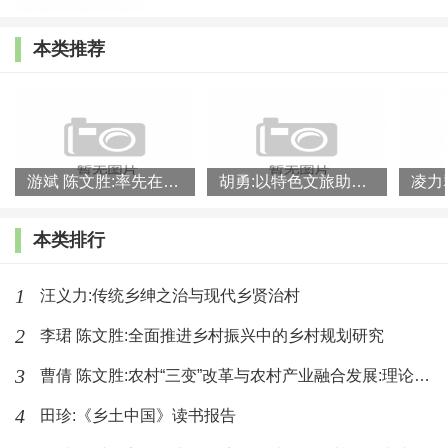
治方面的特殊待遇，在与政府交流中日益达成默契，逐渐扮
演起乡村社会的管理角色。
本类推荐
士绅阶层是在地方政府与乡村民众之间发挥中介作用的
地方精英，介于官与民之间，既帮助地方政府管理当地事
务，又代表民间群众向当地政府表达利益诉求。在管理地方
游斌 陈文胜:率先在县域内破除城乡二元结构
胡勇:以特色文旅助力乡村振兴
公共事务中，士绅阶层主要代表国家执行相应政策，承担日
常生活管理的职责，负责维护社会秩序和安全。在代表民间
本类排行
社会表达利益诉求中，士绅精英适当站在本地立场，有选择
的抵制一些对本地民众不利的政策或要求。与此同时，士绅
1
汪义力:传统乡绅之治与现代乡贤治村
精英也在乡村的公共生活中扮演着组织与领导的角色，帮助
2
李珺 陈文胜:全面推进乡村振兴中的乡村规划研究
村民筹建公共设施、开展公益事业，从而提高村民们的生活
3
曹倩 陈文胜:农村“三变”改革与农村产业融合发展:理论逻辑和
质量。总体而言，士绅精英作为乡村社会管理的核心主体，
4
田珍:《乡土中国》读书报告
在行政权与自治权之间起到平衡作用，使得自上而下的皇权