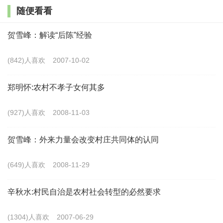
随便看看
实施乡村振兴战略是党和国家的大战略，只有精准把握
战略要义，明确思路重点，才能有力有序全面推进乡村振兴
贺雪峰：解读“后陈”经验
落地见效。湘阴是典型的湖区农业大县，抓好“三农”工作、
(842)人喜欢
2007-10-02
稳住农业基本盘是加快高质量发展的重中之重。湘阴县以顶
层设计为突破，以全面实施乡村振兴战略为总抓手，以整县
郑明怀:农村不孝子女何其多
推进为主要路径，不断夯实乡村振兴基础支撑，通过加强组
(927)人喜欢
2008-11-03
织领导、规划引领和强化投入保障，紧紧围绕乡村产业、人
才、文化、生态、组织“五大振兴”任务，理清了乡村振兴的
贺雪峰：外来力量会改变村庄共同体的认同
发展思路。乡村振兴是以农村经济发展为基础，包括农村文
(649)人喜欢
2008-11-29
化、治理、民生、生态等在内的乡村发展水平的整体性提
升，是乡村全面的振兴。作为一个不可分割的有机整体，乡
辛秋水:村民自治是农村社会转型的必然要求
村振兴应注重协同性、关联性、整体性，不能顾此失彼、只
(1304)人喜欢
2007-06-29
抓其一不顾其他。