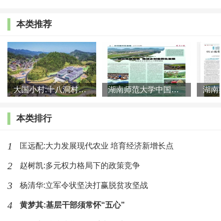
（1）加强组织领导。湘阴县建立健全县乡村三级乡村
本类推荐
振兴组织领导体制机制体系，党政一把手亲自抓、亲自管、
亲自促，实行全体在职县级领导、乡镇（街道）党政主职和
村（社区）书记联点制度，34名县级领导联乡镇抓示范，91
个县直部门对口联村抓帮扶，210个工作组（队）近1000名
大国小村:十八洞村的现代变迁是一道美丽的风景线
湖南师范大学中国乡村振兴研究院课题组:突出地域特色 推进乡村
干部驻村蹲点抓指导。加强县委农村工作领导小组和工作机
本类排行
构建设，成立由分管县级领导任组长的产业、人才、文化、
生态和组织五大振兴工作小组，建立落实台账，压实工作责
1
匡远配:大力发展现代农业 培育经济新增长点
任。今年对标组建了县乡村振兴局，健全乡村振兴考核落实
2
赵树凯:多元权力格局下的政策竞争
机制，纳入年度综合绩效考评，乡镇党委政府（街道、党工
3
杨清华:立军令状坚决打赢脱贫攻坚战
委办事处）村（社区）“两委”每年分别向县乡党委、政府报
4
黄梦其:基层干部须常怀“五心”
告实施乡村振兴战略进展情况，单独考核实绩，其结果与奖