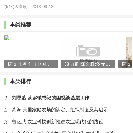
(544)人喜欢
2016-09-18
本类推荐
陈文胜著作《中国乡村何以兴》入选2023年度影响力书单
凌力群 陈文胜:多元投入:构建乡村产业振兴长效动力机制
本类排行
（10本以上）
3、大批订购
1
刘思慕:从乡镇书记的困惑谈基层工作
联系人：韩老师 010-59367127
2
高海:美国家庭农场的认定、组织制度及其启示
3
曾亿武:农业科技创新推进农业现代化的路径