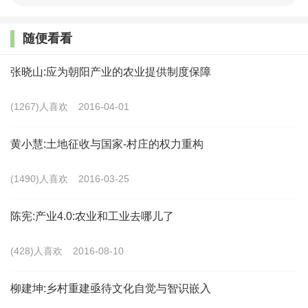
随便看看
张晓山:应为朝阳产业的农业提供制度保障
(1267)人喜欢
2016-04-01
（保存图片到相册，打开淘宝APP扫
2、淘宝购买
码）
黄小慧:土地征收与国家-村庄的权力重构
(1490)人喜欢
2016-03-25
陈宪:产业4.0:农业和工业去哪儿了
(428)人喜欢
2016-08-10
柳建坤:乡村重建亟待文化自觉与智识嵌入