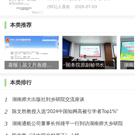
(951)人喜欢
2026-07-03
陈文胜《大国村庄的进路》上线
本类推荐
书评｜杜志雄:面向中国全面现代化进程的村庄
最新文章
喜报｜陈文胜教授团队荣获第十届教育部科学研究优秀成果奖（人文
国务院原副秘书长郭玮莅临湖南师大乡研院作专题讲座
喜报｜陈文胜教授团队荣获第十届教育
部科学研究优秀成果奖（人文
本类排行
(949)人喜欢
2026-07-03
《再造乡土：历史坐标地的新山乡巨
1
湖南师大出版社到乡研院交流座谈
变》新书在赫山清溪村首发
2
陈文胜教授入选“2024中国知网高被引学者Top1%”
(704)人喜欢
2026-06-24
3
湖南通航公司董事长何雄平一行到访湖南师大乡研院
中国农村发展学会乡村治理专委会第四