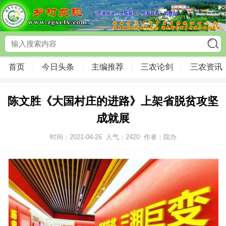
首页
今日头条
主编推荐
三农论剑
三农资讯
陈文胜《大国村庄的进路》上架省脱贫攻坚
成就展
时间：2021-04-26
人气：
2420
作者：院办