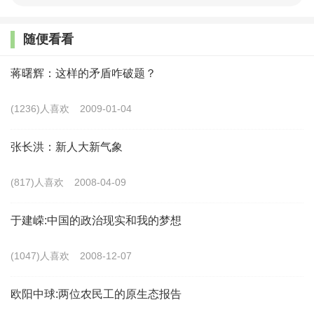
在经济社会发展规律与发展路径等影响下，我国出现城
随便看看
乡发展不平衡不协调的问题，城乡二元结构凸显，这些问题
蒋曙辉：这样的矛盾咋破题？
与矛盾必须通过走城乡融合发展的道路来破解，解决问题与
矛盾是城乡融合发展的问题导向和出发点。上世纪五十年代
(1236)人喜欢
2009-01-04
以来开始实行的城乡二元户籍制度、城乡二元土地制度等制
张长洪：新人大新气象
度体制促使城乡二元结构形成，城乡二元制度体制是城乡融
合发展的制度体制出发点。
(817)人喜欢
2008-04-09
城乡融合发展的着力点
于建嵘:中国的政治现实和我的梦想
早在2015年，习近平总书记就在十八届中央政治局第二
(1047)人喜欢
2008-12-07
十二次集体学习时的讲话中指出，“着力点是通过建立城乡
融合的体制机制，形成以工促农、以城带乡、工农互惠、城
欧阳中球:两位农民工的原生态报告