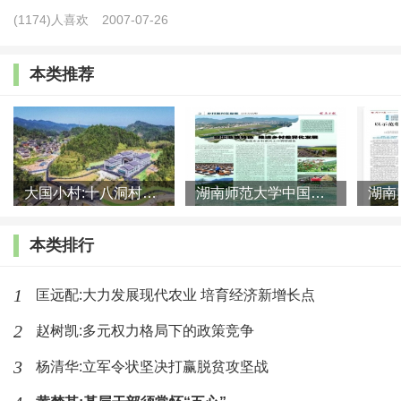
乡一体的新型工农城乡关系”“要坚持以改革为动力，不断破
(1174)人喜欢
2007-07-26
解城乡二元结构”。党的二十届三中全会提出“完善城乡融合
发展体制机制”的重要内容，指明了城乡融合发展的着力
本类推荐
点。
着力解决人的问题，健全新型城镇化体制机制。城乡融
合发展最根本的是推动更多有意愿、有能力的乡村人口融入
大国小村:十八洞村的现代变迁是一道美丽的风景线
湖南师范大学中国乡村振兴研究院课题组:突出地域特色 推进乡村
城镇。城乡融合中关于人的问题主要有两个方面，一是乡村
进城人口的基本公共服务，解决城市“开不开门”的问题；二
本类排行
是土地权益的保护，解决乡村“断不断根”的问题。《决定》
创新性地提出“推行由常住地登记户口提供基本公共服务制
1
匡远配:大力发展现代农业 培育经济新增长点
度，推动符合条件的农业转移人口社会保险、住房保障、随
2
赵树凯:多元权力格局下的政策竞争
迁子女义务教育等享有同迁入地户籍人口同等权利，加快农
3
杨清华:立军令状坚决打赢脱贫攻坚战
业转移人口市民化”，这意味着农业转移人口享受基本公共