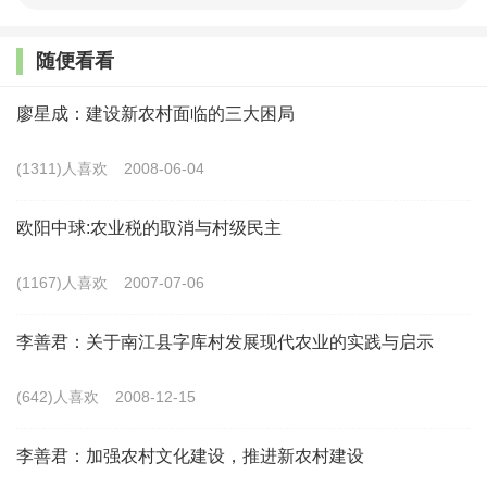
治理体系，我们可以从历史视角出发，回顾从1982年到
2018年中央所发布的21个一号文件，通过对2018年与之
随便看看
前中央一号文件的比较，方可更真切地看出党的十九大
廖星成：建设新农村面临的三大困局
所提出的乡村治理新体系之“新”在何处。
(1311)人喜欢
2008-06-04
笔者通过对乡村治理界定及对改革开放以来以建立
和完善村民自治制度为主的乡村治理变迁的梳理，可以
欧阳中球:农业税的取消与村级民主
发现，我国乡村治理经过了探索、确立、完善、法制化
(1167)人喜欢
2007-07-06
推进、再创新，最终到乡村治理新体系确立的过程。在
其发展过程中，顺应社会发展新形势，及时解决改革中
李善君：关于南江县字库村发展现代农业的实践与启示
出现的新问题，其治理内容不断扩展，治理含义不断丰
(642)人喜欢
2008-12-15
富，逐渐由单纯注重民主扩展到法治，再到自治、法
治、德治并重的乡村治理新体系建设。2018年所提出的
李善君：加强农村文化建设，推进新农村建设
乡村治理新体系是基于改革开放40年来乡村治理历史经