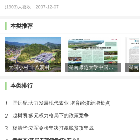
(1903)人喜欢
2007-12-07
验的总结，是针对当前农村人口流动、农村社会结构变
化等新形势的深度调整，是对税改后治理所出现的技术
本类推荐
化倾向、内卷化困境的针对性措施，更是在新时代构建
的农业农村优先发展新体制的重要组成部分。笔者将在
下文呈现乡村治理新体系的制度创新内涵和逻辑。
大国小村:十八洞村的现代变迁是一道美丽的风景线
湖南师范大学中国乡村振兴研究院课题组:突出地域特色 推进乡村
一、乡村治理新体系中乡村治理的新内涵
本类排行
乡村治理的概念源于20世纪90年代，其内涵伴随着
村民自治制度的发展而逐步确立、完善（乡村治理的概
1
匡远配:大力发展现代农业 培育经济新增长点
念最早是由徐勇于20世纪90年代提出）。学界对之的界
2
赵树凯:多元权力格局下的政策竞争
定大体经历了从宏观制度设计到其微观实践机制的转
3
杨清华:立军令状坚决打赢脱贫攻坚战
变。最初，学者认为乡村治理是通过公共权力的配置与