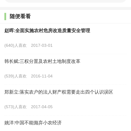
才能既搞活粮食流通又保护种粮农民的积极性,守住习近
随便看看
平总书记提出的“保障国家粮食安全是农业结构性改革的
基本底线”的要求。
赵晖:全面实施农村危房改造质量安全管理
二、加快农业科技创新。
要以培育良种、节本降
(640)人喜欢
2017-03-01
耗、绿色安全为着力点,加快农业科技进步。以大豆为例,
韩长赋:三权分置及农村土地制度改革
我国大豆亩产常年在250斤上下徘徊,比目前世界平均水
平低三分之一。如不尽快改变这种现象,国产大豆的市场
(539)人喜欢
2016-11-04
份额就还会下降。
郑新立:落实农户的法人财产权需要走出四个认识误区
三、加快农业经营体系创新
。我国人多地少,农业经
(573)人喜欢
2017-04-05
营规模细小,导致土地密集型农产品缺乏国际竞争力。因
此,发展规模经营是我国农业的必由之路。到去年底,农村
姚洋:中国不能抛弃小农经济
流转土地面积已超过35%,流转出土地的农户已占30.8%,