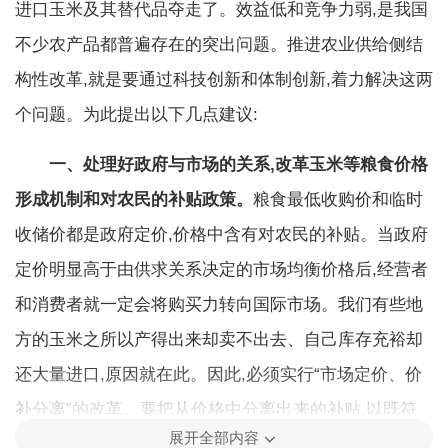
进口玉米及其替代品夺走了。效益低和竞争力弱,是我国
不少农产品都普遍存在的突出问题。推进农业供给侧结
构性改革,就是要通过科技创新和体制创新,着力解决这两
个问题。为此提出以下几点建议:
一、处理好政府与市场的关系,改革玉米等粮食价格
形成机制和对农民的补贴政策。
粮食最低收购价和临时
收储价都是政府定价,价格中含有对农民的补贴。当政府
定价明显高于由供求关系决定的市场均衡价格后,经营者
和消费者就一定会将购买力转向国际市场。我们有些地
方的玉米之所以产得出来却卖不出去、自己库存充裕却
还大量进口,原因就在此。因此,必须实行“市场定价、价
补分离”的改革。要把从价格中分离出来的补贴,以既符
展开全部内容
合国情又合乎世贸组织规则的其他方式支付给农民,这样