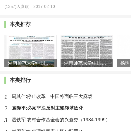
(1357)人喜欢
2017-02-10
促进了土地规模经营的发展。但目前,经营50亩以上的新
型主体只有350万个,经营总面积为3.5亿亩,平均每个新主
本类推荐
体经营100亩,但这与新大陆国家那些动辄两三万亩耕地
的家庭农场仍难以竞争。必须看到,改变我国农业分散经
营的局面只能是渐进的过程,因此,除了转移农业人口、逐
步扩大耕地经营规模外,还必须大力发展农业社会化服务
湖南师范大学中国乡村振兴研究院课题组:以示范带为“动力引擎”
湖南师范大学中国乡村振兴研究院课题组:展现首倡之为 接力乡村
体系,让更多小规模经营的农户通过购买服务,也能分享现
本类排行
代农业技术装备的高效率,以扩大服务规模的方式去弥补
耕地经营规模的不足。
1
周其仁:停止改革，中国将面临三大麻烦
四、发展农村新产业、新业态,促进农村一、二、三
2
袁隆平:必须坚决反对主粮转基因化
产业融合发展
。近年来,外出就业农民工数量增速明显下
3
温铁军:农村合作基金会的兴衰史（1984-1999）
降,2015年、2016年分别只增长0.4%和0.3%,可见,我国人