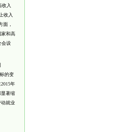
高收入
上收入
方面，
国家和高
全会设
判
指标的变
015年
都显著缩
劳动就业