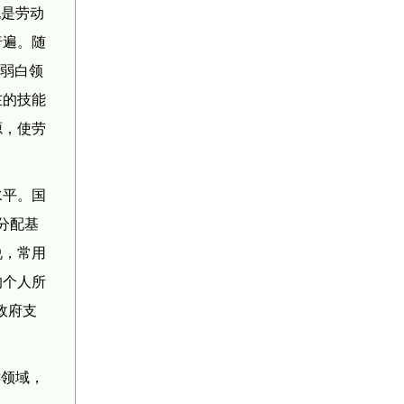
也是劳动
普遍。随
削弱白领
在的技能
源，使劳
水平。国
分配基
说，常用
的个人所
政府支
键领域，