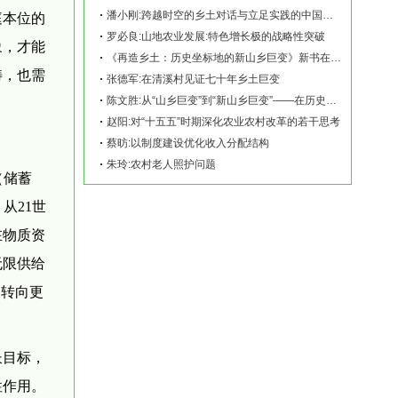
潘小刚:跨越时空的乡土对话与立足实践的中国故事——《再造乡土:历史坐标地的新山乡巨变
庭本位的
罗必良:山地农业发展:特色增长极的战略性突破
象，才能
《再造乡土：历史坐标地的新山乡巨变》新书在赫山清溪村首发
畴，也需
张德军:在清溪村见证七十年乡土巨变
陈文胜:从“山乡巨变”到“新山乡巨变”——在历史坐标地观察中国乡村现代化
赵阳:对“十五五”时期深化农业农村改革的若干思考
蔡昉:以制度建设优化收入分配结构
朱玲:农村老人照护问题
（储蓄
从21世
在物质资
无限供给
物转向更
长目标，
性作用。