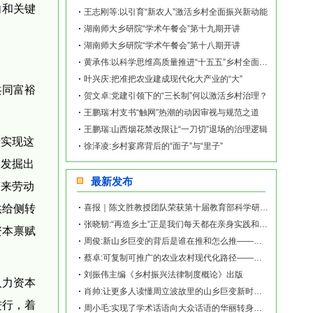
向和关键
王志刚等:以引育“新农人”激活乡村全面振兴新动能
湖南师大乡研院“学术午餐会”第十九期开讲
湖南师大乡研院“学术午餐会”第十八期开讲
黄承伟:以科学思维高质量推进“十五五”乡村全面振兴开新局
叶兴庆:把准把农业建成现代化大产业的“大”
共同富裕
贺文卓:党建引领下的“三长制”何以激活乡村治理？
王鹏瑞:村支书“触网”热潮的动因审视与规范之道
王鹏瑞:山西烟花禁改限让“一刀切”退场的治理逻辑
于实现这
徐泽凌:乡村宴席背后的“面子”与“里子”
，发掘出
最新发布
带来劳动
供给侧转
喜报｜陈文胜教授团队荣获第十届教育部科学研究优秀成果奖（人文社会科学）
张晓韧:“再造乡土”正是我们每天都在亲身实践和探索的事业——《再造乡土:历史坐标地的
资本禀赋
周俊:新山乡巨变的背后是谁在推和怎么推——《再造乡土:历史坐标地的新山乡巨变》新书发
蔡卓:可复制可推广的农业农村现代化路径——《再造乡土:历史坐标地的新山乡巨变》新书发
刘振伟主编《乡村振兴法律制度概论》出版
人力资本
肖帅:让更多人读懂周立波故里的山乡巨变新时代故事——《再造乡土:历史坐标地的新山乡巨
进行，着
周小毛:实现了学术话语向大众话语的华丽转身——《再造乡土:历史坐标地的新山乡巨变》新