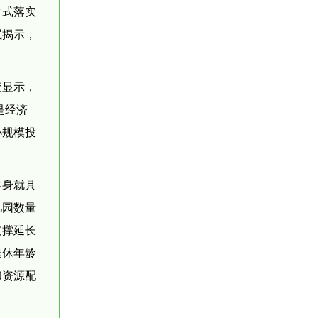
方式落实
试揭示，
查显示，
是经济
小规模投
本身就具
儿园数量
支撑延长
退休年龄
和资源配