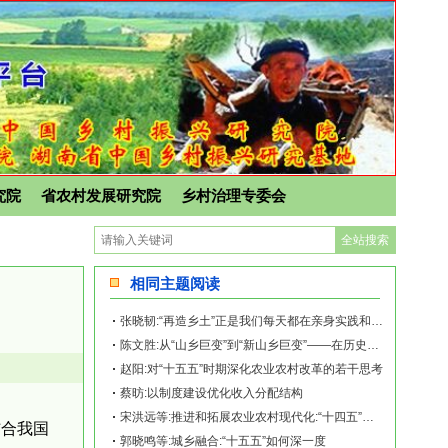
究院
省农村发展研究院
乡村治理专委会
相同主题阅读
张晓韧:“再造乡土”正是我们每天都在亲身实践和探索的事业——《再造乡土:历史坐标
陈文胜:从“山乡巨变”到“新山乡巨变”——在历史坐标地观察中国乡村现代化
赵阳:对“十五五”时期深化农业农村改革的若干思考
蔡昉:以制度建设优化收入分配结构
宋洪远等:推进和拓展农业农村现代化:“十四五”回顾与“十五五”展望
结合我国
郭晓鸣等:城乡融合:“十五五”如何深一度