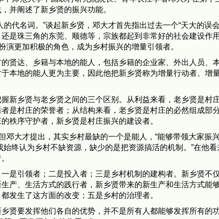
践，并阐述了新乡贤的振兴功能。
人的代名词。”谈起新乡贤，邓大才首先指出过去一个“天大的误会
，还是珠三角的东莞、顺德等，宗族都起到非常好的社会建设作
始扮演更加积极的角色，成为乡村振兴的增量引领者。
村的贤达、乡籍与本地的能人，包括乡籍的企业家、外出人员、
对于本地的能人更为主要，因此他把新乡贤称为增量行动者、增
把握新乡贤与老乡贤之间的三个区别。从利益来看，老乡贤是村
后者是村庄的荣誉者；从结构来看，老乡贤是村庄的必然组成部
庄的秩序守护者，新乡贤是村庄振兴的建设者。
。但邓大才提出，其实乡村最缺的一个是能人，“能够带领大家振
“我始终认为乡村不缺资源，缺少的是把资源搞活的机制。”在他看
者。
：一是引领者；二是投入者；三是乡村机制的建构者。新乡贤不
新生产、生活方式的践行者，新乡贤带来的新生产和生活方式能
，都发生了这方面的改变；五是乡村的治理者。
新乡贤要发挥他们各自的优势，并不是所有人都能够发挥所有的