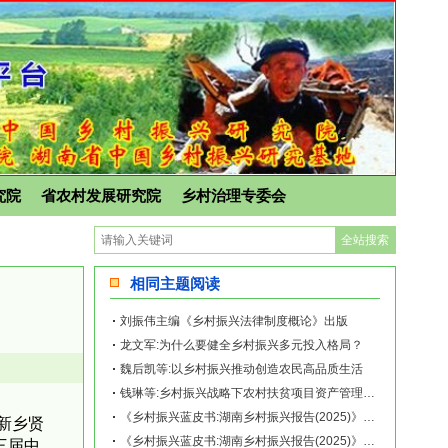
究院
省农村发展研究院
乡村治理专委会
相同主题阅读
刘振伟主编《乡村振兴法律制度概论》出版
龙文军:为什么要健全乡村振兴多元投入格局？
魏后凯等:以乡村振兴推动创造农民高品质生活
钱琳等:乡村振兴战略下农村扶贫项目资产管理与运营——以K村为例
《乡村振兴蓝皮书:湖南乡村振兴报告(2025)》｜2025年湖南乡村振兴研究报告
新乡贤
《乡村振兴蓝皮书:湖南乡村振兴报告(2025)》｜湖南粮食安全政治责任与种粮效益
三届中