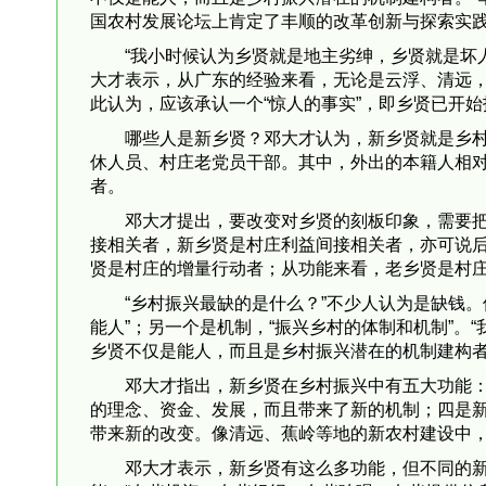
国农村发展论坛上肯定了丰顺的改革创新与探索实
“我小时候认为乡贤就是地主劣绅，乡贤就是坏
大才表示，从广东的经验来看，无论是云浮、清远
此认为，应该承认一个“惊人的事实”，即乡贤已开
哪些人是新乡贤？邓大才认为，新乡贤就是乡
休人员、村庄老党员干部。其中，外出的本籍人相
者。
邓大才提出，要改变对乡贤的刻板印象，需要
接相关者，新乡贤是村庄利益间接相关者，亦可说
贤是村庄的增量行动者；从功能来看，老乡贤是村
“乡村振兴最缺的是什么？”不少人认为是缺钱
能人”；另一个是机制，“振兴乡村的体制和机制”。
乡贤不仅是能人，而且是乡村振兴潜在的机制建构
邓大才指出，新乡贤在乡村振兴中有五大功能
的理念、资金、发展，而且带来了新的机制；四是
带来新的改变。像清远、蕉岭等地的新农村建设中
邓大才表示，新乡贤有这么多功能，但不同的