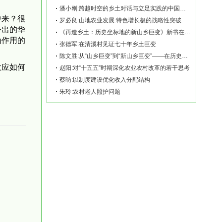
潘小刚:跨越时空的乡土对话与立足实践的中国故事——《再造乡土:历史坐标地的新山乡巨变
中来？很
罗必良:山地农业发展:特色增长极的战略性突破
外出的华
《再造乡土：历史坐标地的新山乡巨变》新书在赫山清溪村首发
动作用的
张德军:在清溪村见证七十年乡土巨变
陈文胜:从“山乡巨变”到“新山乡巨变”——在历史坐标地观察中国乡村现代化
效应如何
赵阳:对“十五五”时期深化农业农村改革的若干思考
蔡昉:以制度建设优化收入分配结构
朱玲:农村老人照护问题