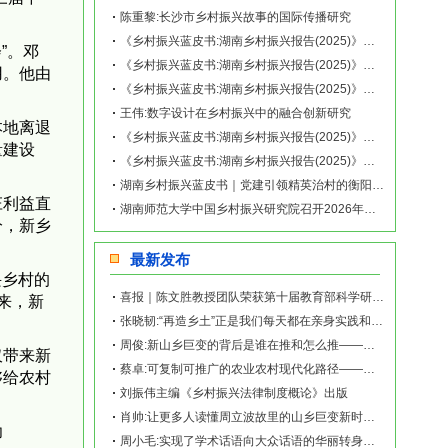
陈重黎:长沙市乡村振兴故事的国际传播研究 ​
《乡村振兴蓝皮书:湖南乡村振兴报告(2025)》｜湖南盘活利用闲置农房促进乡村全
”。邓
《乡村振兴蓝皮书:湖南乡村振兴报告(2025)》｜积分制推动新内生发展的新化县油
用。他由
《乡村振兴蓝皮书:湖南乡村振兴报告(2025)》｜数字技术赋能乡村振兴的岳阳市麻
王伟:数字设计在乡村振兴中的融合创新研究
本地离退
《乡村振兴蓝皮书:湖南乡村振兴报告(2025)》｜辣椒产业特色发展的湘阴县文谊新
量建设
《乡村振兴蓝皮书:湖南乡村振兴报告(2025)》｜多元协同推进乡村振兴的隆回县向
湖南乡村振兴蓝皮书｜党建引领精英治村的衡阳县梅花村案例
庄利益直
湖南师范大学中国乡村振兴研究院召开2026年新春团拜会
分，新乡
最新发布
兴乡村的
喜报｜陈文胜教授团队荣获第十届教育部科学研究优秀成果奖（人文社会科学）
来，新
张晓韧:“再造乡土”正是我们每天都在亲身实践和探索的事业——《再造乡土:历史坐标地的
周俊:新山乡巨变的背后是谁在推和怎么推——《再造乡土:历史坐标地的新山乡巨变》新书发
仅带来新
蔡卓:可复制可推广的农业农村现代化路径——《再造乡土:历史坐标地的新山乡巨变》新书发
够给农村
刘振伟主编《乡村振兴法律制度概论》出版
肖帅:让更多人读懂周立波故里的山乡巨变新时代故事——《再造乡土:历史坐标地的新山乡巨
功
周小毛:实现了学术话语向大众话语的华丽转身——《再造乡土:历史坐标地的新山乡巨变》新