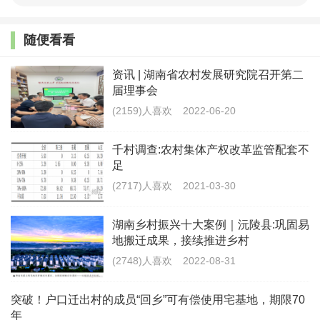
更通畅的上升通道。”
随便看看
当天会议决定，要持续改善农村基本办学条件，因
资讯 | 湖南省农村发展研究院召开第二
地制宜加强农村学校教室、宿舍、食堂等设施建设。改
届理事会
善网络设施，促进优质教育资源开放共享。
(2159)人喜欢
2022-06-20
会议要求，要强化经费保障。中央财政今年继续安
千村调查:农村集体产权改革监管配套不
排300亿元补助资金，重点支持中西部和东部部分困难地
足
区义务教育发展。省级要加大统筹力度，强化对欠发达
(2717)人喜欢
2021-03-30
地区、民族地区、边境地区、革命老区义务教育的支
湖南乡村振兴十大案例｜沅陵县:巩固易
持。
地搬迁成果，接续推进乡村
(2748)人喜欢
2022-08-31
最新文章
刘振伟主编《乡村振兴法律制度概论》
突破！户口迁出村的成员“回乡”可有偿使用宅基地，期限70
出版
年