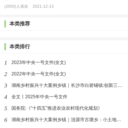
(938)人喜欢
2026-06-25
(2093)人喜欢
2021-12-13
张德军:在清溪村见证七十年乡土巨变
本类推荐
(770)人喜欢
2026-06-23
本类排行
汤志华:探索以农民现代化为导向的乡村治理创新路径
1
2023年中央一号文件(全文)
(658)人喜欢
2026-06-06
2
2022年中央一号文件(全文)
2026年中央一号文件(全文)
3
湖南乡村振兴十大案例乡镇｜长沙市白箬铺镇:创新三三四模式推进
(3338)人喜欢
4
2026-02-03
全文丨2025年中央一号文件
5
国务院:《“十四五”推进农业农村现代化规划》
6
湖南乡村振兴十大案例乡镇｜涟源市古塘乡：小土地上谱写乡村振兴