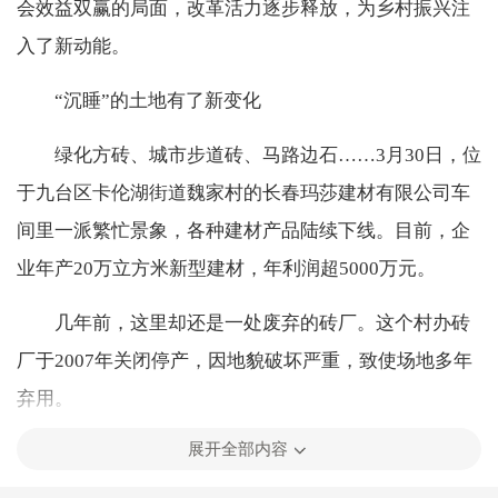
会效益双赢的局面，改革活力逐步释放，为乡村振兴注
入了新动能。
“沉睡”的土地有了新变化
绿化方砖、城市步道砖、马路边石……3月30日，位
于九台区卡伦湖街道魏家村的长春玛莎建材有限公司车
间里一派繁忙景象，各种建材产品陆续下线。目前，企
业年产20万立方米新型建材，年利润超5000万元。
几年前，这里却还是一处废弃的砖厂。这个村办砖
厂于2007年关闭停产，因地貌破坏严重，致使场地多年
弃用。
展开全部内容
农村集体经营性建设用地入市改革让这块废弃的土
地“活”了起来。“在保持农村集体土地所有权性质不变的