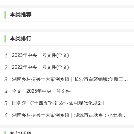
为农场发展提供了用地保障。“今年我们准备建设植物迷
本类推荐
宫、宠物乐园、共享家庭农场等。”该农场负责人说。目
前，农场正在打造高端农旅及创客发展产业集群。
本类排行
每到周末，九台区土们岭街道马鞍山村的民宿几乎
都是爆满。农村宅基地制度改革中，吉林省如美乡村旅
1
2023年中央一号文件(全文)
游开发有限公司租赁了4户村民宅基地及房屋用于经营民
2
2022年中央一号文件(全文)
宿，租赁期限10年。民居变民宿，不仅盘活了农村宅基
3
湖南乡村振兴十大案例乡镇｜长沙市白箬铺镇:创新三三四模式推进
地资源，更拓宽了农民的增收渠道。
4
全文丨2025年中央一号文件
探索“三块地”改革新模式
5
国务院:《“十四五”推进农业农村现代化规划》
作为全国试点，应该如何探索出一条既符合国家政
6
湖南乡村振兴十大案例乡镇｜涟源市古塘乡：小土地上谱写乡村振兴
策要求，又结合自身实际的“三块地”改革之路？土地公