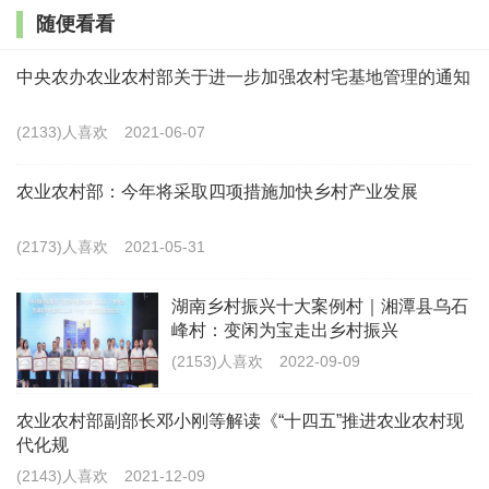
随便看看
基础上，实行与国有土地同权同价，集体、村民共同受
益，有利于集体经济的盘活与发展。”在这样的共识下，
中央农办农业农村部关于进一步加强农村宅基地管理的通知
2016年7月，玛莎建材摘牌竞得魏家村老砖厂入市地块
(2133)人喜欢
2021-06-07
土地使用权。
农业农村部：今年将采取四项措施加快乡村产业发展
随着崭新的厂房拔地而起，这片土地完成了“华丽转
身”。老砖厂入市，不仅带动了魏家村农民就地就业，还
(2173)人喜欢
2021-05-31
为村集体带来了289.6万元入市收益。
湖南乡村振兴十大案例村｜湘潭县乌石
“三块地”改革“唤醒”的不仅仅是魏家村这一块土
峰村：变闲为宝走出乡村振兴
地。在九台区各地，都在上演这样的精彩蝶变。
(2153)人喜欢
2022-09-09
时尚的艺术民宿，浪漫的阳光音乐花房……位于九
农业农村部副部长邓小刚等解读《“十四五”推进农业农村现
代化规
台区东湖街道的合悦听湖创意农场正在成为新的乡村
(2143)人喜欢
2021-12-09
游“打卡地”。正是农村集体经营性建设用地入市改革，