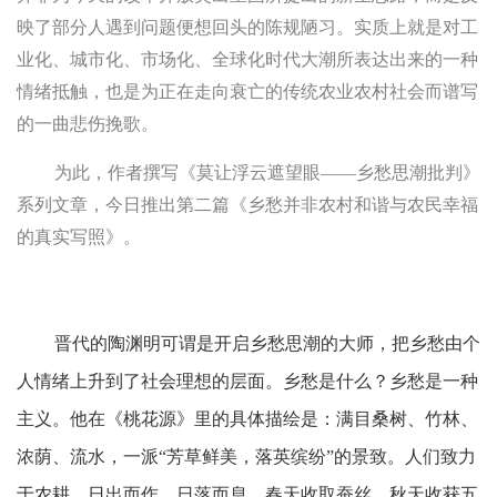
映了部分人遇到问题便想回头的陈规陋习。实质上就是对工
业化、城市化、市场化、全球化时代大潮所表达出来的一种
情绪抵触，也是为正在走向衰亡的传统农业农村社会而谱写
的一曲悲伤挽歌。
为此，作者撰写《莫让浮云遮望眼——乡愁思潮批判》
系列文章，今日推出第二篇《乡愁并非农村和谐与农民幸福
的真实写照》。
晋代的陶渊明可谓是开启乡愁思潮的大师，把乡愁由个
人情绪上升到了社会理想的层面。乡愁是什么？乡愁是一种
主义。他在《桃花源》里的具体描绘是：满目桑树、竹林、
浓荫、流水，一派“芳草鲜美，落英缤纷”的景致。人们致力
于农耕，日出而作，日落而息。春天收取蚕丝，秋天收获五