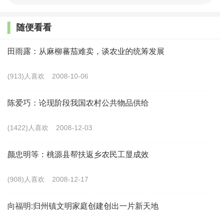
式，而且还刻意把乡愁思潮或乡愁理想神圣化、形象化的大
随便看看
师，还有元代画家黄公望。他于1347年至1350年创作的纸本
水墨画——《富春山居图》，竟然被后人评为中国十大名画
田雨露：从麻柳蕃茄难卖，谈农业的统筹发展
之第三。直到今天，仍然有人对其表现的乡愁主义魂牵梦
(913)人喜欢
2008-10-06
绕、心驰神往，坚持提出要把《富春山居图》中的场景与意
境，作为当前实现乡村振兴战略的重要目标。
陈爱巧：论现阶段我国农村公共物品供给
但是，一定有人会问：乡愁思潮所蕴含的传统农业经济
(1422)人喜欢
2008-12-03
与传统农村社会，是不是真的像古代知识精英分子所描述那
么美好？具体而言，农业是不是促进国民经济发展的永久动
颜忠明等：桃源县帮扶返乡农民工显成效
力？要不要与时俱进地选择其他更加高效的产业领域？农村
(908)人喜欢
2008-12-17
是不是人与自然最和谐的地理空间？要不要积极探索生产生
活更加科学的现实场景？最为重要的是，农民是不是中国古
向福明:归州镇文明家庭创建创出一片新天地
代社会各阶层中最实惠的群体？要不要把农民对幸福美好生