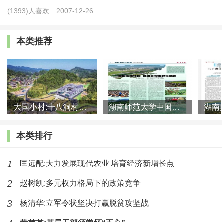
(1393)人喜欢
2007-12-26
活的追求作为评判乡愁价值的主要标准？
如果不把这些问题特别是农民在传统乡愁意识中的角色
本类推荐
与地位搞清楚，弄明白，我们对乡愁思潮的解析与评价就会
是无源之水、无本之木。否则，一些专家学者此前所认定乡
愁的内涵与境界就是构建人类社会最理想最美好的存在形态
之结论，肯定不能让人们信服。
大国小村:十八洞村的现代变迁是一道美丽的风景线
湖南师范大学中国乡村振兴研究院课题组:突出地域特色 推进乡村
我们在前面已经讲过，真正把乡愁情绪拥入胸中并且有
本类排行
能力表达乡愁意念，最后也融汇于乡愁思潮的人们，基本上
1
匡远配:大力发展现代农业 培育经济新增长点
不是那些终生在广袤土地上跌打滚爬以养家糊口的农民大
众，而是以农村出身的知识分子和朝廷官员为主体的社会精
2
赵树凯:多元权力格局下的政策竞争
英阶层。一般来说，农民既少文化也无闲暇，更不屑于干这
3
杨清华:立军令状坚决打赢脱贫攻坚战
种酸巴拉叽的事情。尽管历朝历代统治阶级都推行“重农抑