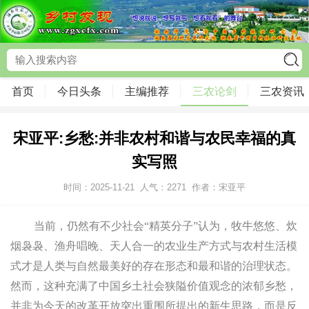
首页
今日头条
主编推荐
三农论剑
三农资讯
宋亚平:乡愁:并非农村和谐与农民幸福的真
实写照
时间：2025-11-21
人气：
2271
作者：宋亚平
当前，仍然有不少社会“精英分子”认为，牧牛悠悠、炊
烟袅袅、渔舟唱晚、天人合一的农业生产方式与农村生活模
式才是人类与自然最美好的存在形态和最和谐的治理状态。
然而，这种充满了中国乡土社会狭隘价值观念的浓郁乡愁，
并非为今天的改革开放突出重围所提出的新生思路，而是反