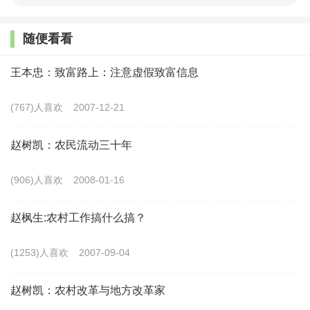
展”。2024年中央一号文件继续强调，促进县域城乡融合
发展要“统筹新型城镇化和乡村全面振兴，提升县城综合
随便看看
承载能力和治理能力，促进县乡村功能衔接互补、资源
王本忠：致富路上：注意虚假致富信息
要素优化配置”。从县域层面特别是县域城镇化角度推进
城乡融合发展，在政策层面得到多次强调，成为解决“三
(767)人喜欢
2007-12-21
农”问题的重要切入点，也是乡村振兴的重要手段。县域
赵树凯：农民流动三十年
城镇化是人口向县域集聚的过程，学界通常将其界定为
包含县、区、县级市、旗在内的县级行政区的城镇化。
(906)人喜欢
2008-01-16
现如今的新型城镇化已超越城乡二元分野，注重城乡的
赵枫生:农村工作搞什么搞？
整体性发展，不仅是空间上的融合，还包括文化认知、
制度体系、生活方式方面的深度融合，目的在于推动农
(1253)人喜欢
2007-09-04
民就地城镇化和生产生活的融合共享。县域作为城乡融
合发展的战略平台，推动县域城镇化建设，就是推动城
赵树凯：农村改革与地方改革家