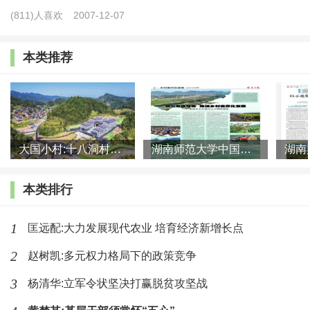
乡资源互补、关系互洽的城乡融合建设。
(811)人喜欢
2007-12-07
在中国这样的大国，对城乡融合发展以及县域城镇
本类推荐
化的关注不应仅仅局限在狭小的城—乡视阈，还应着眼
于全国范围来洞察其发展特质。总体来看，尽管县域城
镇化有着共同的发展逻辑，即农民的内生驱动力和政府
的政策推动力共同作用，但在幅员辽阔的中国，县域城
大国小村:十八洞村的现代变迁是一道美丽的风景线
湖南师范大学中国乡村振兴研究院课题组:突出地域特色 推进乡村
镇化和城乡融合发展程度因不同区位特质和经济发展水
平呈现出差异，特别是东西部地区差异最为明显。目
本类排行
前，中国的县域城镇化整体呈现“内生型”和“外生型”两种
特质，前者以东部发达地区为代表，后者主要集中在中
1
匡远配:大力发展现代农业 培育经济新增长点
西部欠发达地区。东部地区由于历来形成的区位优势，
2
赵树凯:多元权力格局下的政策竞争
工业基础相对雄厚，产业体系较为完善，进而带来公共
3
杨清华:立军令状坚决打赢脱贫攻坚战
服务、就业市场的繁荣。城市发展实力也带动大部分乡