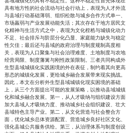
县域城镇化仍具有不稳定性。这种不稳定性首先体现在
具有地方性的社会流动与社会行动上，表现为人才外流
与县域行动基础薄弱、组织松散与城乡合作方式单一、
市场羸弱与产业发展动能失活；其次存在于地方居民文
化精神与生活方式之中，表现为文化桎梏与城镇化动力
不足、社会排斥与阶层分化凸显、家庭能力缺失与稳定
性欠佳；最后还与县域的政府治理与制度规制高度相
关，表现为人口聚集与社会治理难度、土地制度与农地
经营局限、制度藩篱与刚性政策限制。三者共同构成外
生型县域城镇化实践困境的外在表征，制约着其向更高
形态的城镇化发展，更给城乡融合发展带来现实挑战。
因此，本文在分析外生型县域城镇化现实困境的基础
上，从三个方面提出可能的发展策略，以推动县域城镇
化和城乡融合发展。第一，从人才吸纳与组织建设方面
加大县域人才吸纳力度、推动城乡社会组织建设、壮大
县域特色主导产业。第二，从文化营造与社会整合方
面，优化城乡总体资源配置、营造城乡良好社区文化、
强化县城公共服务供给。第三，从治理体系与制度创设