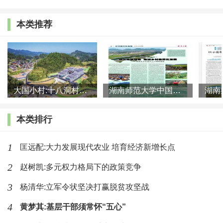
的角度认识过去、现在与未来，在长时段的历史进程中发现
本类推荐
普遍规律，建构理论分析视角和方法。如在走向田野深处的
过程中，从家户责任的角度提出了“韧性小农”的概念；从国
家演化的角度建构“关系叠加”的视角；从中国历史连续性的
角度提出“长周期”的历史观；从变与不变的历史事实中寻
大国小村:十八洞村的现代变迁是一道美丽的风景线
湖南师范大学中国乡村振兴研究院课题组:突出地域特色 推进乡村
找“深层结构”的内在机理。
本类排行
田野政治学在建构中国特色政治学的进程中能够作出一
定贡献，得益于田野调查这一好方法。
在新的一年，田野政
1
匡远配:大力发展现代农业 培育经济新增长点
治学将在走向田野深处的过程中深化田野调查。主要工作
2
赵树凯:多元权力格局下的政策竞争
是“一纵一横”。
“纵”就是将调查研究视野伸向历史深处。
习
3
杨清华:立军令状坚决打赢脱贫攻坚战
近平总书记强调：“如果不从源远流长的历史连续性来认识
中国，就不可能理解古代中国，也不可能理解现代中国，更
4
黄梦其:基层干部须常怀“五心”
不可能理解未来中国。”在漫长的历史进程中，中国积累了