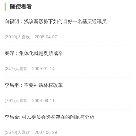
走向田野深处，有助于获得主体性，产生原创性。
习近
随便看看
平总书记指出，“哲学社会科学有没有中国特色，归根到底
向福明：浅议新形势下如何当好一名基层通讯员
要看有没有主体性、原创性。”走向田野深处，是因为既有
的书本知识难以回答中国大地上出现的新情况、新问题，要
(3010)人喜欢
2008-04-07
求一切从中国实际出发。田野政治学人因此获得了学术研究
秦晖：集体化就是奥斯威辛
的主体性，并从中国事实出发，提炼出一系列具有原创性的
概念和理论。如从“一家一户”的事实中提炼出“家户制”，改
(847)人喜欢
2009-01-14
写了既有知识体系中只有“部落制”“村社制”和“庄园制”的知
李昌平：不要神话林权改革
识版图；从中国乡村改造的事实出发提炼出“国家化”，用于
解释中国古老分散的乡村是如何进入国家体系的。
(701)人喜欢
2008-09-11
走向田野深处，有助于推进自觉性，提升普遍性。
习近
李昌金: 村民委员会选举存在的问题与分析
平总书记强调：“中华文明具有突出的连续性”。走向田野深
处，就是走向历史深处，它有助于获得历史自觉，从大历史
(3670)人喜欢
2007-06-29