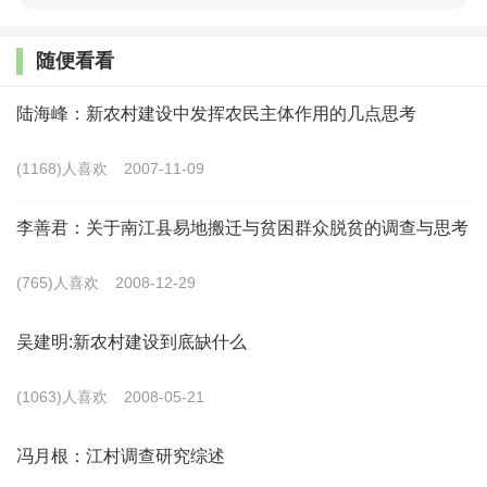
民精神生活现代化的路径，仍然有待进一步深入研究。费孝
通认为：“社会学对于精神世界的理解，应该是把它和社会
随便看看
运行机制联系起来。”2要深刻理解农民精神生活现代化的内
陆海峰：新农村建设中发挥农民主体作用的几点思考
在机理，必须将其置于乡村社会的价值转换及社会结构变迁
的视域中进行阐释，将其置于国家治理的语境中加以理解。
(1168)人喜欢
2007-11-09
在乡村文明变革的过程中，国家将乡村文明作为治理的场域
李善君：关于南江县易地搬迁与贫困群众脱贫的调查与思考
或者目标，将文化、价值、制度、行为及器物作为治理的维
度，在日常生活领域实现国家与乡村社会的文明互动，进而
(765)人喜欢
2008-12-29
达到农民日常生活文明化的目标。3国家治理的理论视野，
有利于深刻透视农民精神生活变革的面向，并有效把握农民
吴建明:新农村建设到底缺什么
精神生活的内在张力，进而为农民精神生活的现代化提供新
(1063)人喜欢
2008-05-21
的理论范式。
冯月根：江村调查研究综述
二、国家与乡村社会的互构：农民精神生活变革的历程