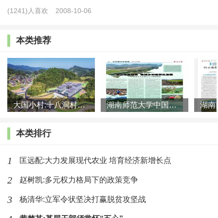
(1241)人喜欢
2008-10-06
文明作为在特定时空情境中形成的历史综合，是世界
观、习俗、结构和文化等要素的凝结体，这些要素与文明同
本类推荐
时共存并且在相互交织中实现变革。4农民精神生活治理是
国家为了在日常生活中构建文明化的社会秩序，对农民的精
神意识及价值理念进行治理的过程。在从传统文明向现代文
明转换的过程中，国家与乡村社会的交互建构推动了乡村文
大国小村:十八洞村的现代变迁是一道美丽的风景线
湖南师范大学中国乡村振兴研究院课题组:突出地域特色 推进乡村
明的现代转型，并由此形塑了农民精神生活变革的面向。
本类排行
（一）内生性治理：农民精神生活的伦理化
1
匡远配:大力发展现代农业 培育经济新增长点
精神生活领导权是国家治理的重要目标，也是保障国家
2
治理体系有效运转的基础。在传统乡村社会，国家通过将占
赵树凯:多元权力格局下的政策竞争
支配地位的价值体系转换为伦理化的治理机制，形塑了以农
3
杨清华:立军令状坚决打赢脱贫攻坚战
耕文明为表征的乡村文明形态。梁漱溟认为，中国传统社会