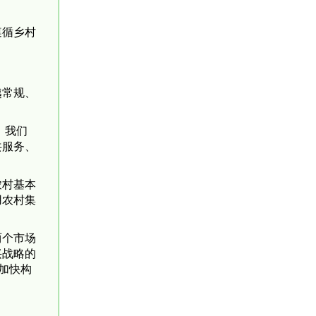
遵循乡村
越常规、
。
，我们
共服务、
农村基本
用农村集
两个市场
兴战略的
加快构