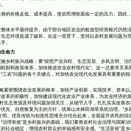
盾。
本身的价格走低、成本提高，使农民增收面临一定的压力。因此
展整体水平亟待提升。由于部分地区农业的粗放型经营模式仍然
对生态环境造成了破坏。在这一背景下，坚持以农村发展问题为
抓手。
的生命力
施乡村振兴战略，要“按照产业兴旺、生态宜居、乡风文明、治
机制和政策体系，加快推进农业农村现代化”。这一总要求关系
“三农”问题的各个关键点，对加快农业现代化发展具有重要的指
战略紧密围绕农业发展的根本，加快产业创新，实现技术、资本以
业改革的积极性，加快建设现代化农业产业体系，为农业经济的
农村生态资源及环境问题加强关注，从细节入手，扎扎实实改善农
优先、自然恢复为主的方针，统筹山水林田湖草系统治理。“乡
文明、优良传统与创造性思维充分结合起来，全面提升农民的综
“治理有效”是乡村振兴的基础，我们要将农村社会治理与国家治
的社会稳定，增强农村群众的幸福感和安全感。“生活富裕”是乡