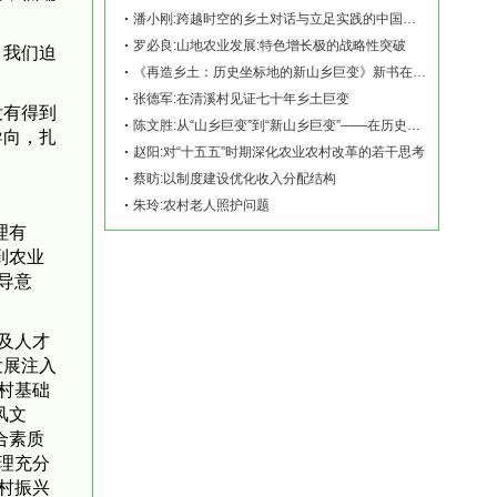
潘小刚:跨越时空的乡土对话与立足实践的中国故事——《再造乡土:历史坐标地的新山乡巨变
罗必良:山地农业发展:特色增长极的战略性突破
，我们迫
《再造乡土：历史坐标地的新山乡巨变》新书在赫山清溪村首发
张德军:在清溪村见证七十年乡土巨变
没有得到
陈文胜:从“山乡巨变”到“新山乡巨变”——在历史坐标地观察中国乡村现代化
导向，扎
赵阳:对“十五五”时期深化农业农村改革的若干思考
蔡昉:以制度建设优化收入分配结构
朱玲:农村老人照护问题
理有
到农业
导意
及人才
发展注入
村基础
风文
合素质
理充分
村振兴