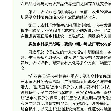
农产品过剩与高端农产品依靠进口之间存在现实矛
第四，农民缺乏增收新动力。当前，农业经营
切需要乡村振兴战略来提升农民的经济收入。
第五，农村环境和生态问题比较突出，乡村发
根本性转变，不仅影响了农村经济的发展水平，也
实推进美丽宜居乡村建设，是破解这一问题的有力
实施乡村振兴战略，要集中精力释放广袤农村
习近平总书记在党的十九大报告中明确提出，实
效、生活富裕的总要求，建立健全城乡融合发展体制
发展、农民增收、繁荣农村文化等多个方面，涵盖了
义。
“产业兴旺”是乡村振兴的重点，要求乡村振兴
要素向农村的合理流动，广泛调动农民群众参与产
活力。“生态宜居”是乡村振兴的关键，要求我们对
设施条件，发展绿色生态农业，落实节约优先、保护
明”是乡村振兴的保障，我们应使农耕文明与现代化
和发展能力，培育文明乡风、良好家风、淳朴民风。
结合起来，以民主和法治建设为基点，保证农村地区