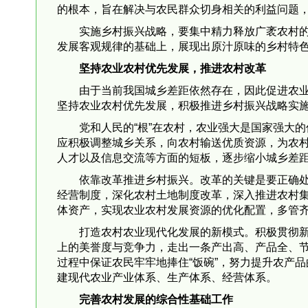
的根本，旨在解决与农民群众切身相关的利益问题
实施乡村振兴战略，要集中精力释放广袤农村
发展客观规律的基础上，展现出原汁原味的乡村特
坚持农业农村优先发展，推进农村改革
由于当前我国城乡差距依然存在，因此促进农
坚持农业农村优先发展，积极推进乡村振兴战略实
党和人民的“根”在农村，农业强大是国家强大
应积极调整城乡关系，向农村输送优质资源，为农
人才以及信息交流等方面的短板，逐步缩小城乡差
依靠改革推进乡村振兴。改革的关键是要正确
经营制度，深化农村土地制度改革，深入推进农村
体资产，实现农业农村发展资源的优化配置，多管
打造农村农业现代化发展的新模式。积极贯彻
上的美誉度与竞争力，走出一条产出高、产品全、
过程中保证农民牢牢地捧住“饭碗”，努力提升农产
建现代农业产业体系、生产体系、经营体系。
完善农村发展的综合性基础工作