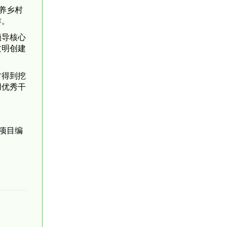
养乡村
作。
领导核心
文明创建
才得到挖
用优秀干
项目编