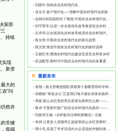
刘国中:加快农业农村现代化
张乐天:家户现代化──理解中国农村现代化的新视角
吉林社科院副院长丁晓燕:中国农业农村现代化的底层逻辑
决策部
刘守英等:以进一步全面深化改革推进农业农村现代化
“三
左停等:以全面深化农村改革推进农业农村现代化:内在逻辑､历史经验与现实路径
展、持续
陈文胜:中国农业农村现代化的前沿趋势
陈文胜:推进中国农业农村现代化的路径选择
王丽红等:围绕农村现代化建设宜居宜业和美乡村
匡远配等:新时代中国农业农村现代化的多重逻辑、基本特征及实现路径
代实现
点、新变
最新发布
是最大的
喜报｜陈文胜教授团队荣获第十届教育部科学研究优秀成果奖（人文社会科学）
农”问
张晓韧:“再造乡土”正是我们每天都在亲身实践和探索的事业——《再造乡土:历史坐标地的
周俊:新山乡巨变的背后是谁在推和怎么推——《再造乡土:历史坐标地的新山乡巨变》新书发
面仍然存
蔡卓:可复制可推广的农业农村现代化路径——《再造乡土:历史坐标地的新山乡巨变》新书发
刘振伟主编《乡村振兴法律制度概论》出版
肖帅:让更多人读懂周立波故里的山乡巨变新时代故事——《再造乡土:历史坐标地的新山乡巨
换的关键
足，低端
周小毛:实现了学术话语向大众话语的华丽转身——《再造乡土:历史坐标地的新山乡巨变》新