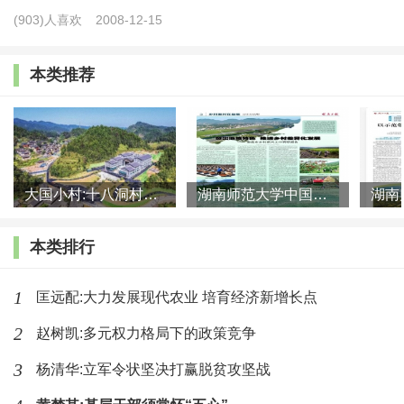
育、生产和照料安排，并有效利用市场机制和国家政策，在
(903)人喜欢
2008-12-15
改善生计的基础上保持自主性与能动性。在农村社会方面，
传统社会的自洽性在快速发展变迁中遭遇危机，乡村共同体
本类推荐
的原有结构日益成为昔日的记忆；在现代化发展过程中，一
些乡村在政治治理、经济发展、传统文化以及人口结构等方
面也面临挑战；在此背景下，从党的十九大开始，乡村振兴
战略被提升至前所未有的高度。
大国小村:十八洞村的现代变迁是一道美丽的风景线
湖南师范大学中国乡村振兴研究院课题组:突出地域特色 推进乡村
由是观之，中国农业农村现代化发展的生动实践形成了
本类排行
复杂多元的农政结构。无论是农业生产方式，还是农地权属
1
匡远配:大力发展现代农业 培育经济新增长点
安排形式、农民群体本身或农村社会方面，中国的农政结构
都是多种形态并存。对此，现有的理论框架对其中的某些形
2
赵树凯:多元权力格局下的政策竞争
态或某些侧面进行了理论阐释。例如，中国在发展现代农业
3
杨清华:立军令状坚决打赢脱贫攻坚战
的道路上，始终清醒地认识到“大国小农”是基本国情农情，