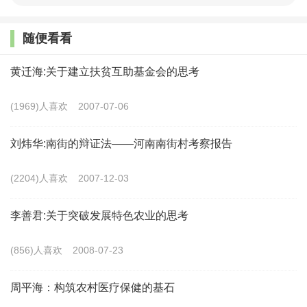
新。在农业生产方面，发展现代农业一直是国家瞄准的重要
目标；中国现代农业的发展始终伴随着培育市场能力的过
随便看看
程，投资在农业生产经营领域的作用日益凸显；同时，小农
黄迁海:关于建立扶贫互助基金会的思考
户生产依然是中国农业生产经营的重要形式，在存续中不断
变化发展。可见，现代、资本与小农户，是农业生产的三种
(1969)人喜欢
2007-07-06
典型方式。在农地权属安排方面，家庭联产承包责任制是基
刘炜华:南街的辩证法——河南南街村考察报告
于生存理性的制度创新，它调动了农户的生产积极性，土地
流转最初源于民间自发，此后逐渐发展成为农地制度“三权
(2204)人喜欢
2007-12-03
分置”的实践创新。农地确权则是一种在农业现代化进程中
李善君:关于突破发展特色农业的思考
保护农民土地权利免受侵害的制度实践。可见，承包、流转
与确权，构成了农地权属的三种安排。在农民群体方面，改
(856)人喜欢
2008-07-23
革开放后，农民群体逐步发展出流动、留守与留居三种形
周平海：构筑农村医疗保健的基石
态，农民群体常常在这三种形态之间转换，适时调整家庭教