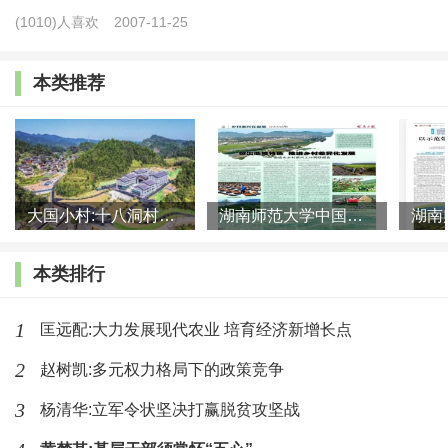
许多传统技艺，诸如宣纸、织锦、青瓷、紫砂、花
(1010)人喜欢
2007-11-25
丝、景泰蓝、雕漆、泥塑、剪纸、刺绣、烟花爆竹、水
轮、水碓等，仍在当今社会生产和日常生活中广泛应
本类推荐
用。
5、传统农耕技术经验
传统农耕技术经验不仅包括多熟种植、精耕细作、
大国小村:十八洞村的现代变迁是一道美丽的风景线
湖南师范大学中国乡村振兴研究院课题组:突出地域特色 推进乡村
积肥施肥等农业技术，而且还包括农业生产工具的制作
本类排行
工艺及使用方法。
1
匡远配:大力发展现代农业 培育经济新增长点
6、传统饲养技术经验
2
赵树凯:多元权力格局下的政策竞争
我国先民在畜牧和兽医方面，积累了丰富的科学知
3
杨清华:立军令状坚决打赢脱贫攻坚战
识和技术经验。相马术、阉割术、杂交术、填鸭术等饲