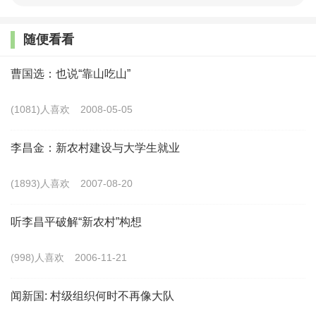
和农耕。
随便看看
农谚是从歌谣中分化出来的一个重要分支，讲的是
农业生产，类似于现在的技术指导手册。
曹国选：也说“靠山吃山”
农民艺术作品的种类繁多，包括各类民间艺术及其
(1081)人喜欢
2008-05-05
他艺术门类中相关题材的作品。
李昌金：新农村建设与大学生就业
3、农副产品加工技艺
(1893)人喜欢
2007-08-20
醋、酒、酱菜、松花蛋、咸鸭蛋、火腿、香肠、臭
听李昌平破解“新农村”构想
豆腐、腊肉、蜜饯、果脯、板鸭、茶叶、蔗糖等农副产
品传统加工技艺，是中华民族五千年农耕文明的结晶。
(998)人喜欢
2006-11-21
4、手工技艺
闻新国: 村级组织何时不再像大队