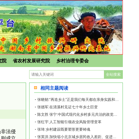
究院
省农村发展研究院
乡村治理专委会
相同主题阅读
张晓韧:“再造乡土”正是我们每天都在亲身实践和探索的事业——《再造乡土:历史坐标
张德军:在清溪村见证七十年乡土巨变
陈文胜 张宁:中国式现代化乡村多元共治的政党统合生成机制
张红宇:人工智能引领农业风险管理变革
张琦:乡村建设既要塑形更要铸魂
员非法侵
张英洪:加快缩小北京城乡居民收入差距、促进共同富裕的对策建议
，则成立