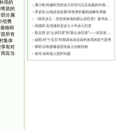
补偿的
潘小刚:跨越时空的乡土对话与立足实践的中国故事——《再造乡土:历史坐标地的新山乡巨变
和青苗的
罗必良:山地农业发展:特色增长极的战略性突破
一部分属
《再造乡土：历史坐标地的新山乡巨变》新书在赫山清溪村首发
补偿费
张德军:在清溪村见证七十年乡土巨变
附着物和
陈文胜:从“山乡巨变”到“新山乡巨变”——在历史坐标地观察中国乡村现代化
青苗所有
赵阳:对“十五五”时期深化农业农村改革的若干思考
村集体
便享有对
蔡昉:以制度建设优化收入分配结构
，而应当
朱玲:农村老人照护问题