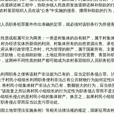
员在退耕还林工程中，协助乡镇人民政府发放退耕还林补助款的
于农村基层组织人员在该“公务”中实施的侵吞、挪用补助款的行为
人员职务犯罪案件作出准确的定罪，就必须对该职务行为所侵
性质或权属可分为两类：一类是村集体的自有财产，属于村集
、村办经济实体所获得的利润、村集体所有的自然资源出售、承
政府从事行政管理工作时，代为管理的财产，属于国家所有。主
救济款物，社会捐助款物，土地征用补偿款中的安置费、青苗补
中，这两种不同性质的财产都可能成为农村基层组织人员职务犯
用职务之便将该财产非法据为己有的，应当定职务侵占罪。19
关于村民小组组长利用职务便利非法占有公共财物行为如何定性
，将村民小组集体财产非法占为己有，数额较大的行为，应当依
”该批复之所以将村民小组组长的行为定性为职务侵占罪而不是
小组组长侵占的是村民小组的集体财产。换言之，如果村民小组
定职务侵占罪而应当以贪污罪论处。
国土地管理法实施条例》等相关法律法规的规定，国家征用农