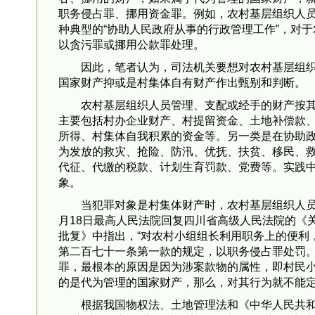
职务侵占罪、挪用资金罪。例如，农村基层组织人
种典型的“协助人民政府从事的行政管理工作”，对
以贪污罪或挪用公款罪处理。
因此，笔者认为，司法机关要想对农村基层组织
国家财产抑或是村集体自有财产作出甄别和判断。
农村基层组织人员管理、支配或经手的财产按其
主要包括村办企业财产、村提留资金、土地补偿款
所得、村集体自我积累的资金等。另一类是在协助
为发放的救灾、抢险、防汛、优抚、扶贫、移民、
代征、代缴的税款、计划生育罚款、党费等。实践
象。
当犯罪对象是村集体财产时，农村基层组织人员利
月18日最高人民法院回复四川省高级人民法院的《
批复》中指出，“对农村小组组长利用职务上的便利
第二百七十一条第一款的规定，以职务侵占罪处罚。
罪，最根本的原因是因为涉案款物的属性，即村民
的是代为管理的国家财产，那么，对其行为就不能
根据我国物权法、土地管理法和《中华人民共和