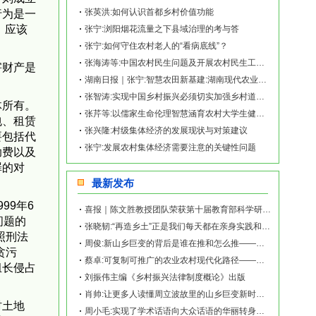
张英洪:如何认识首都乡村价值功能
行为是一
，应该
张宁:浏阳烟花流量之下县域治理的考与答
张宁:如何守住农村老人的“看病底线”？
张海涛等:中国农村民生问题及开展农村民生工作的思考
害财产是
湖南日报｜张宁:智慧农田新基建:湖南现代农业的硬支撑
张智涛:实现中国乡村振兴必须切实加强乡村道德建设
体所有。
张芹等:以儒家生命伦理智慧涵育农村大学生健康成长
包、租赁
张兴隆:村级集体经济的发展现状与对策建议
要包括代
张宁:发展农村集体经济需要注意的关键性问题
助费以及
罪的对
最新发布
99年6
喜报｜陈文胜教授团队荣获第十届教育部科学研究优秀成果奖（人文社会科学）
问题的
张晓韧:“再造乡土”正是我们每天都在亲身实践和探索的事业——《再造乡土:历史坐标地的
照刑法
周俊:新山乡巨变的背后是谁在推和怎么推——《再造乡土:历史坐标地的新山乡巨变》新书发
贪污
蔡卓:可复制可推广的农业农村现代化路径——《再造乡土:历史坐标地的新山乡巨变》新书发
组长侵占
刘振伟主编《乡村振兴法律制度概论》出版
肖帅:让更多人读懂周立波故里的山乡巨变新时代故事——《再造乡土:历史坐标地的新山乡巨
村土地
周小毛:实现了学术话语向大众话语的华丽转身——《再造乡土:历史坐标地的新山乡巨变》新