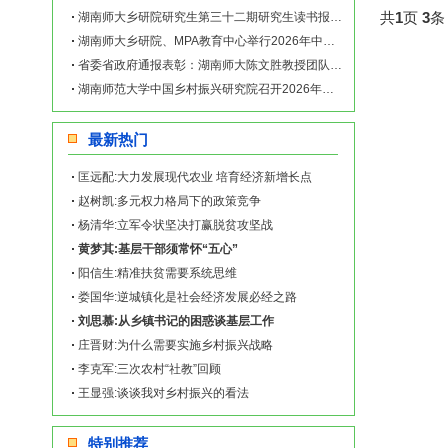
共
1
页
3
条
湖南师大乡研院研究生第三十二期研究生读书报告会举行
湖南师大乡研院、MPA教育中心举行2026年中央一号文件学习座谈会
省委省政府通报表彰：湖南师大陈文胜教授团队成果荣获省社科优秀成果一等奖
湖南师范大学中国乡村振兴研究院召开2026年新春团拜会
最新热门
匡远配:大力发展现代农业 培育经济新增长点
赵树凯:多元权力格局下的政策竞争
杨清华:立军令状坚决打赢脱贫攻坚战
黄梦其:基层干部须常怀“五心”
阳信生:精准扶贫需要系统思维
娄国华:逆城镇化是社会经济发展必经之路
刘思慕:从乡镇书记的困惑谈基层工作
庄晋财:为什么需要实施乡村振兴战略
李克军:三次农村“社教”回顾
王显强:谈谈我对乡村振兴的看法
特别推荐