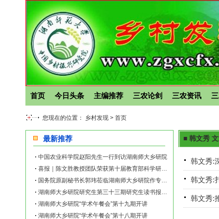
首页
今日头条
主编推荐
三农论剑
三农资讯
三
您现在的位置： 乡村发现 >
首页
最新推荐
■ 韩文秀 
中国农业科学院赵阳先生一行到访湖南师大乡研院
韩文秀:
喜报｜陈文胜教授团队荣获第十届教育部科学研究优秀成果奖（人文社会科学）
韩文秀:
国务院原副秘书长郭玮莅临湖南师大乡研院作专题讲座
湖南师大乡研院研究生第三十三期研究生读书报告会举行
韩文秀:
湖南师大乡研院“学术午餐会”第十九期开讲
湖南师大乡研院“学术午餐会”第十八期开讲