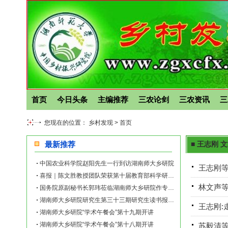
首页
今日头条
主编推荐
三农论剑
三农资讯
三
您现在的位置： 乡村发现 >
首页
最新推荐
■ 王志刚 
中国农业科学院赵阳先生一行到访湖南师大乡研院
王志刚等
喜报｜陈文胜教授团队荣获第十届教育部科学研究优秀成果奖（人文社会科学）
林文声等
国务院原副秘书长郭玮莅临湖南师大乡研院作专题讲座
湖南师大乡研院研究生第三十三期研究生读书报告会举行
王志刚:
湖南师大乡研院“学术午餐会”第十九期开讲
湖南师大乡研院“学术午餐会”第十八期开讲
苏毅清等