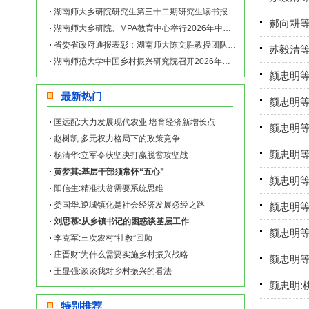
湖南师大乡研院研究生第三十二期研究生读书报告会举行
郝向耕等
湖南师大乡研院、MPA教育中心举行2026年中央一号文件学习座谈会
省委省政府通报表彰：湖南师大陈文胜教授团队成果荣获省社科优秀成果一等奖
苏毅清等
湖南师范大学中国乡村振兴研究院召开2026年新春团拜会
颜忠明等
最新热门
颜忠明等
匡远配:大力发展现代农业 培育经济新增长点
颜忠明等
赵树凯:多元权力格局下的政策竞争
颜忠明等
杨清华:立军令状坚决打赢脱贫攻坚战
黄梦其:基层干部须常怀“五心”
颜忠明等
阳信生:精准扶贫需要系统思维
娄国华:逆城镇化是社会经济发展必经之路
颜忠明
刘思慕:从乡镇书记的困惑谈基层工作
颜忠明
李克军:三次农村“社教”回顾
庄晋财:为什么需要实施乡村振兴战略
颜忠明
王显强:谈谈我对乡村振兴的看法
颜忠明:
特别推荐