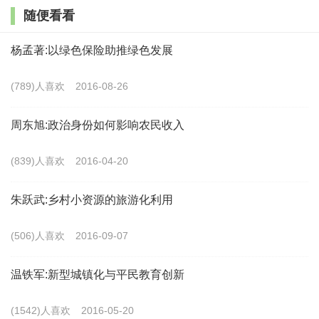
随便看看
主流社会的距离，应是一种较为长久的扶贫办法。
杨孟著:以绿色保险助推绿色发展
建议人：宋圭武（甘肃省委党校智库工作站副主
任、教授）
(789)人喜欢
2016-08-26
作者地址：甘肃省委党校智库工作站
周东旭:政治身份如何影响农民收入
中国乡村发现网转自：博客中国 宋圭武的专栏
(839)人喜欢
2016-04-20
最新文章
朱跃武:乡村小资源的旅游化利用
刘振伟主编《乡村振兴法律制度概论》
出版
(506)人喜欢
2016-09-07
(904)人喜欢
2026-06-25
温铁军:新型城镇化与平民教育创新
宋洪远等:推进和拓展农业农村现代化:“十四五”回顾与“十五
五
(1542)人喜欢
2016-05-20