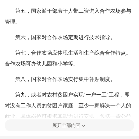
第五，国家派干部若干人带工资进入合作农场参与
管理。
第六，国家对合作农场定期进行技术指导。
第七，合作农场应体现生活和生产综合合作特点。
合作农场可办幼儿园和小学等。
第八，国家对合作农场实行集中补贴制度。
第九，或者对农村贫困户实现“一户一工”工程，即
对没有工作人员的贫困户家庭，至少一家解决一个人的
就业。具体岗位可根据其能力进行安排，包括一些公益
展开全部内容
性岗位，如护林员之类的，都可以安排。一家解决一个
人就业，既提高了贫困户经济收入，又缩短了贫困户与