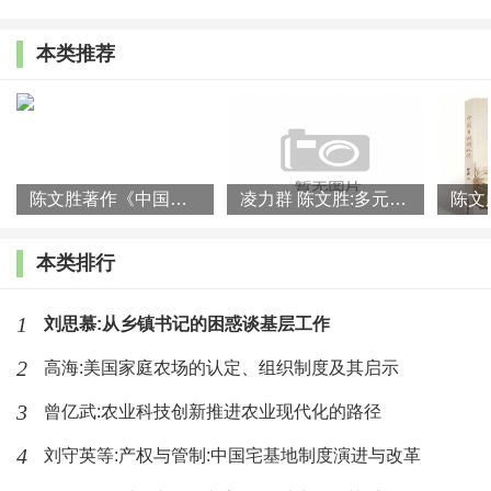
(893)人喜欢
2026-06-11
本类推荐
陈文胜:从农民现代化新趋势中探讨乡村治理前沿问题
(659)人喜欢
2026-06-06
中国农村发展学会乡村治理专委会第四
陈文胜著作《中国乡村何以兴》入选2023年度影响力书单
凌力群 陈文胜:多元投入:构建乡村产业振兴长效动力机制
届年会在南宁举行
(1753)人喜欢
2026-06-06
本类排行
1
刘思慕:从乡镇书记的困惑谈基层工作
2
高海:美国家庭农场的认定、组织制度及其启示
3
曾亿武:农业科技创新推进农业现代化的路径
4
刘守英等:产权与管制:中国宅基地制度演进与改革