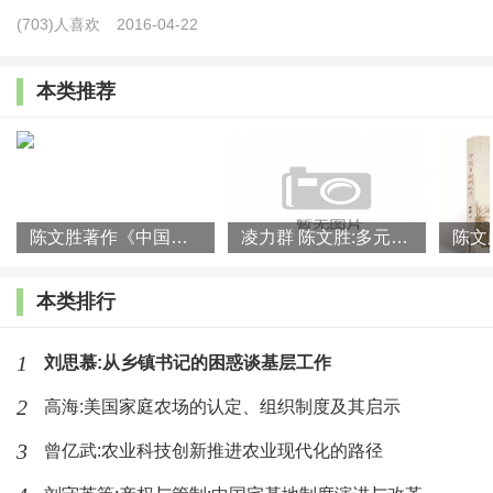
(703)人喜欢
2016-04-22
庆，2018）。目前，乡村振兴面临的主要问题体现在，
农村地区“老龄化”“空心化”“低学历”现象突出（孙学立，
本类推荐
2018；蒲实、孙文营，2018），中坚人才队伍缺乏；土
地收益“取之于农，用之于城”的制度障碍尚未破解；乡
村的资源性资产尚未盘活，多样化的融资体系亟待构
建；乡村振兴的制度化建设尚未在学术层面和政策层面
陈文胜著作《中国乡村何以兴》入选2023年度影响力书单
凌力群 陈文胜:多元投入:构建乡村产业振兴长效动力机制
给予解答。
本类排行
1
刘思慕:从乡镇书记的困惑谈基层工作
2
高海:美国家庭农场的认定、组织制度及其启示
3
曾亿武:农业科技创新推进农业现代化的路径