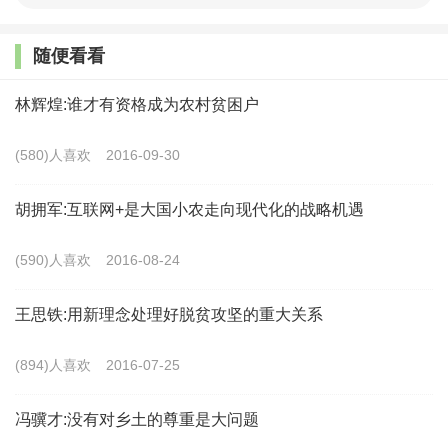
乡村振兴战略的实施与脱贫攻坚、粮食安全、市场化改
革、农民内生动力激发这四大关系的研究现状进行梳
随便看看
理。
林辉煌:谁才有资格成为农村贫困户
总体来看，目前学界对上述问题的研究主要集中于
(580)人喜欢
2016-09-30
乡村振兴现状和问题的描述以及具体实施路径探索等方
面，研究主要使用的方法有科学内涵与逻辑体系研讨、
胡拥军:互联网+是大国小农走向现代化的战略机遇
理论框架和实现路径搭建、个案分析等，而基于计量分
(590)人喜欢
2016-08-24
析的量化实证分析研究较少。本文旨在识别乡村振兴存
在的问题、归纳现有的研究观点和方法基础上，指出现
王思铁:用新理念处理好脱贫攻坚的重大关系
有研究仍有待深入的地方和未来研究应关注的问题。
(894)人喜欢
2016-07-25
一、乡村振兴战略面临的四大挑战
冯骥才:没有对乡土的尊重是大问题
乡村振兴战略，抓好“人、地、钱”是关键（叶兴