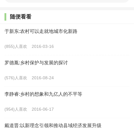
不是美国的大机械（约翰•迪尔），就是日本的大机械
（久保田）。
随便看看
目前，转基因技术的主要应用专利，仍然是集中在
于新东:农村可以走就地城市化新路
抗虫和耐除草剂两大类。这两类应用最广的，仍然是孟
(855)人喜欢
2016-03-16
山都公司的专利。国内和其他国外公司的相关专利，数
量虽然众多，但是从应用效果和市场接受程度，都难以
罗德胤:乡村保护与发展的探讨
和孟山都公司抗争。美国育种公司和中小公司[HL4] 的
(576)人喜欢
2016-08-24
转基因玉米，大部分都是通过非独家许可，转入孟山都
公司的抗虫、抗除草剂基因。近年，生物技术研究的另
李静睿:乡村的想象和九亿人的不平等
一个热点是，基因编辑技术在育种上的应用，其核心专
(954)人喜欢
2016-06-17
利80%以上属于美国的科研机构和大学，陶氏杜邦公司
在这项技术研究上处于种业跨国公司前列。国内在基因
戴道晋:以新理念引领和推动县域经济发展升级
编辑应用的研究方面，能和欧美抗争，但是核心专利受