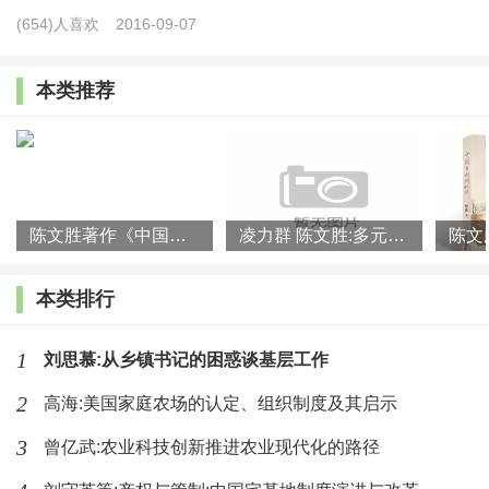
(654)人喜欢
2016-09-07
制于人，基因编辑产品投入市场，就需要支付昂贵的专
利许可费。
本类推荐
生物技术方面，基因组技术原始创新、基础专利
等，均掌握在国外科研机构或企业手中。基因发掘及高
通量分子辅助选择技术数据分析水平落后，技术运用多
陈文胜著作《中国乡村何以兴》入选2023年度影响力书单
凌力群 陈文胜:多元投入:构建乡村产业振兴长效动力机制
在科研院所，企业未广泛使用。高通量测序技术以及单
细胞测序技术均购自国外公司，基因芯片技术精细程度
本类排行
及知识产权落后于国外。优异种质资源、育种材料及基
因等优质资源控制在跨国种业公司手中。我国种子强化
1
刘思慕:从乡镇书记的困惑谈基层工作
处理技术手段匮乏，技术专利掌握在国外企业手中。种
2
高海:美国家庭农场的认定、组织制度及其启示
子高质量加工生产技术精细化程度低，技术专利掌握在
3
曾亿武:农业科技创新推进农业现代化的路径
国外企业手中。