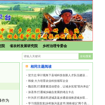
究院
省农村发展研究院
乡村治理专委会
相同主题阅读
贺方志:审计视角下县域科技创新人才队伍建设路径探索
韩俊:大力培育农业科技领军企业
魏后凯:打通要素流动壁垒，让城乡实现“双向奔赴”
涂圣伟:打通城乡融合发展的堵点卡点
叶兴庆:打通农民进城及返乡通道须推进城乡双向开放
移作为
学习强国首发|乡村振兴蓝皮书:湖南省以“两个高地”建设为依托，农业科技创新能力持