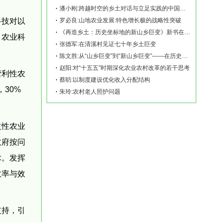
潘小刚:跨越时空的乡土对话与立足实践的中国故事——《再造乡土:历史坐标地的新山乡巨变
科技对以
罗必良:山地农业发展:特色增长极的战略性突破
《再造乡土：历史坐标地的新山乡巨变》新书在赫山清溪村首发
、农业科
张德军:在清溪村见证七十年乡土巨变
陈文胜:从“山乡巨变”到“新山乡巨变”——在历史坐标地观察中国乡村现代化
赵阳:对“十五五”时期深化农业农村改革的若干思考
营利性农
蔡昉:以制度建设优化收入分配结构
30%
朱玲:农村老人照护问题
益性农业
政府按问
术。发挥
效率与效
支持，引