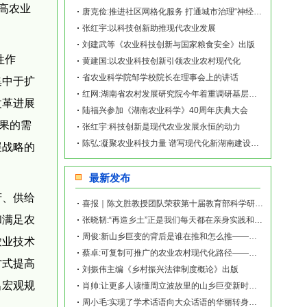
高农业
唐克俭:推进社区网格化服务 打通城市治理“神经末梢”
张红宇:以科技创新助推现代农业发展
刘建武等《农业科技创新与国家粮食安全》出版
性作
黄建国:以农业科技创新引领农业农村现代化
省农业科学院邹学校院长在理事会上的讲话
集中于扩
红网:湖南省农村发展研究院今年着重调研基层农业科技服务
改革进展
陆福兴参加《湖南农业科学》40周年庆典大会
成果的需
张红宇:科技创新是现代农业发展永恒的动力
陈弘:凝聚农业科技力量 谱写现代化新湖南建设乡村振兴灿烂篇章
展战略的
。
最新发布
府、供给
喜报｜陈文胜教授团队荣获第十届教育部科学研究优秀成果奖（人文社会科学）
和满足农
张晓韧:“再造乡土”正是我们每天都在亲身实践和探索的事业——《再造乡土:历史坐标地的
周俊:新山乡巨变的背后是谁在推和怎么推——《再造乡土:历史坐标地的新山乡巨变》新书发
农业技术
蔡卓:可复制可推广的农业农村现代化路径——《再造乡土:历史坐标地的新山乡巨变》新书发
方式提高
刘振伟主编《乡村振兴法律制度概论》出版
出宏观规
肖帅:让更多人读懂周立波故里的山乡巨变新时代故事——《再造乡土:历史坐标地的新山乡巨
周小毛:实现了学术话语向大众话语的华丽转身——《再造乡土:历史坐标地的新山乡巨变》新