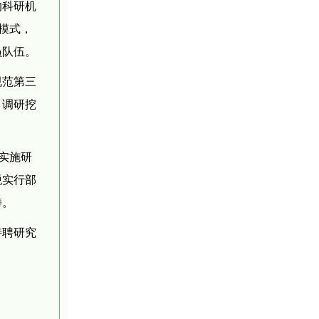
的科研机
模式，
员队伍。
规范第三
，调研挖
实施研
税实行部
畴。
特聘研究