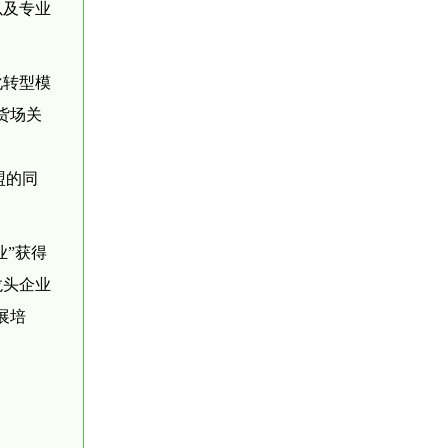
以及专业
化转型模
货场关
盟的同
业”获得
龙头企业
展培