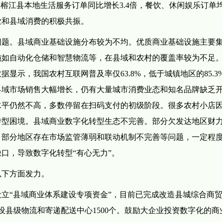
榕江县本地生活服务订单同比增长3.4倍，餐饮、休闲娱乐订单
业和县域消费的积极共振。
问题。县域商业基础设施分布较为不均。优质商业基础设施主要
施如自动化仓储和智慧物流等，在县域和农村的覆盖率较为不足
显示，我国农村互联网普及率仅63.8%，低于城镇地区的85.3
县域市场销售大幅增长，仍有大量城市消费业态和知名品牌缺乏
水平仍然不高，多数停留在扫码支付的初级阶段。很多农村小店
转型困境。县域商业数字化转型生态不完善。部分欠发达地区财
。部分地区存在市场监管薄弱和联动机制不完善等问题，一定程
口，导致数字化转型“有心无力”。
以下方面发力。
设立“县域商业体系建设专项资金”，目前已完成改造县城综合商
建设县级物流和寄递配送中心1500个。鼓励大企业投资数字化的商