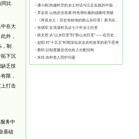
均同比
潘小刚:跨越时空的乡土对话与立足实践的中国故事——《再造乡土:历史坐标地的新山乡巨变
罗必良:山地农业发展:特色增长极的战略性突破
《再造乡土：历史坐标地的新山乡巨变》新书在赫山清溪村首发
集中在大
张德军:在清溪村见证七十年乡土巨变
陈文胜:从“山乡巨变”到“新山乡巨变”——在历史坐标地观察中国乡村现代化
。此外，
赵阳:对“十五五”时期深化农业农村改革的若干思考
%，制
蔡昉:以制度建设优化收入分配结构
开拓下沉
朱玲:农村老人照护问题
因缺乏技
力有限，
度上打击
贸服务中
业基础