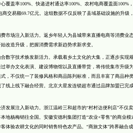
盖率100%、快递进村通达率100%、农村电商覆盖面100%，2
%，电商交易额69.7亿元。这组数据不仅反映了县域基础设施的升级
消费市场注入新活力。返乡年轻人为县城带来直播电商等消费业
开始改造升级，把握消费需求新趋势求新求变。
融合数字技术焕发新活力。承载着乡土文化的大集，正逐步实现
过举办文化表演、建设博物馆以及直播带货，将传统集市升级为
模式，不仅统一了装修风格和商品陈列标准，而且丰富了商品种
了线上线下融合经营。北京大星发连锁超市通过品牌加盟已完成超
济发展注入新动力。浙江温岭三和超市的“村村达便利店”不仅
本地杨梅销往全国。安徽安德利集团打造“农业+零售”的商业模
客体验农耕文化的同时销售特色农产品。“商旅文体”跨界融合