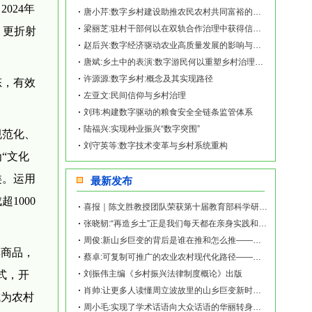
024年
唐小芹:数字乡村建设助推农民农村共同富裕的发展路向
梁丽芝:驻村干部何以在双轨合作治理中获得信任？
，更折射
赵后兴:数字经济驱动农业高质量发展的影响与路径研究
唐斌:乡土中的表演:数字游民何以重塑乡村治理共同体
许源源:数字乡村:概念及其实现路径
态，有效
左亚文:民间信仰与乡村治理
刘玮:构建数字驱动的粮食安全全链条监管体系
陆福兴:实现种业振兴“数字突围”
规范化、
刘守英等:数字技术变革与乡村系统重构
“文化
类。运用
最新发布
1000
喜报｜陈文胜教授团队荣获第十届教育部科学研究优秀成果奖（人文社会科学）
张晓韧:“再造乡土”正是我们每天都在亲身实践和探索的事业——《再造乡土:历史坐标地的
周俊:新山乡巨变的背后是谁在推和怎么推——《再造乡土:历史坐标地的新山乡巨变》新书发
卖商品，
蔡卓:可复制可推广的农业农村现代化路径——《再造乡土:历史坐标地的新山乡巨变》新书发
式，开
刘振伟主编《乡村振兴法律制度概论》出版
肖帅:让更多人读懂周立波故里的山乡巨变新时代故事——《再造乡土:历史坐标地的新山乡巨
成为农村
周小毛:实现了学术话语向大众话语的华丽转身——《再造乡土:历史坐标地的新山乡巨变》新