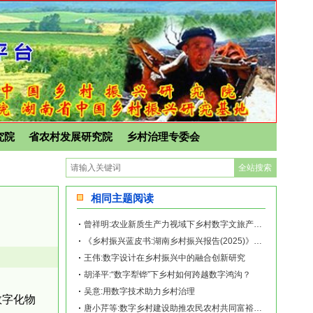
究院
省农村发展研究院
乡村治理专委会
相同主题阅读
曾祥明:农业新质生产力视域下乡村数字文旅产业发展的机遇、挑战与纾解
《乡村振兴蓝皮书:湖南乡村振兴报告(2025)》｜数字技术赋能乡村振兴的岳阳市麻
王伟:数字设计在乡村振兴中的融合创新研究
胡泽平:“数字犁铧”下乡村如何跨越数字鸿沟？
吴意:用数字技术助力乡村治理
数字化物
唐小芹等:数字乡村建设助推农民农村共同富裕的机遇、挑战及实践进路